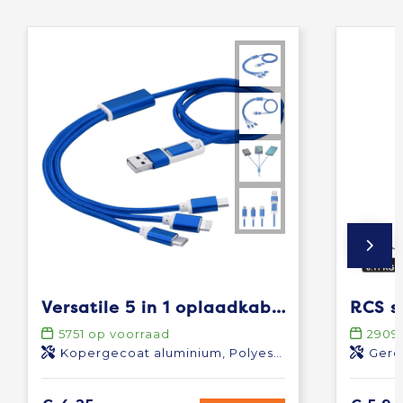
Versatile 5 in 1 oplaadkabel
5751
op voorraad
2909
Kopergecoat aluminium, Polyester
Gere