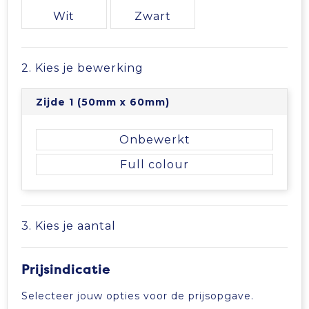
Vrije tijd en Strand
Veiligheidsvesten en Veiligheidshesjes
Picknicktassen en manden
Wit
Zwart
Waterflesjes
Vesten
Promotietassen
2. Kies je bewerking
Gehoorbescherming
Reistassen
Zijde 1 (50mm x 60mm)
Reistassensets
Onbewerkt
Rugzakken
Full colour
Schoenentassen
Schoudertassen
3. Kies je aantal
Sporttassen
Prijsindicatie
Strandtassen
Selecteer jouw opties voor de prijsopgave.