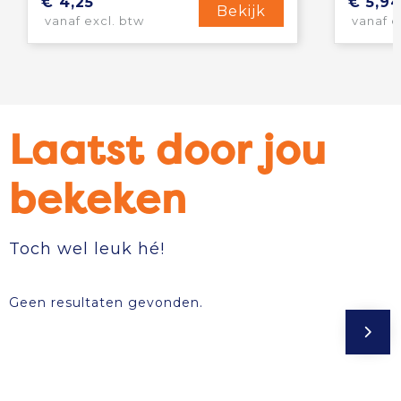
€ 4,25
€ 5,9
Bekijk
vanaf excl. btw
vanaf e
Laatst door jou
bekeken
Toch wel leuk hé!
Geen resultaten gevonden.