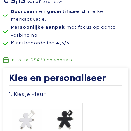
€ 5,13
vanaf
excl. btw
Reisbenodigdheden
Reflecterende polo's
Schoenen
Koeltassen en Koelboxen
Duurzaam
en
gecertificeerd
in elke
merkactivatie.
Schrijfwaren
Reflecterende vesten
Sweaters
Koffers en Trolleys
Persoonlijke aanpak
met focus op echte
verbinding
Sinterklaas
Regenkleding
T-Shirts
Laptop hoezen en tassen
Klantbeoordeling
4,3/5
Sleutelhangers en Lanyards
Schoenen
Vesten
Lunchtassen
In totaal
29479
op voorraad
Snoepgoed
Schorten en Sloven
Gilets
Matrozentassen
Kies en personaliseer
Spellen voor binnen en buiten
Sweaters
Opbergtassen
1. Kies je kleur
Themapakketten
T-Shirts
Opvouwbare tassen
Veiligheid, Auto en Fiets
Veiligheidssignalering en Verlichting
Papieren tassen