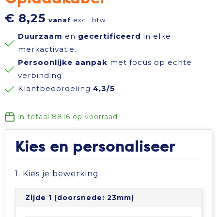
Reisbenodigdheden
Reflecterende polo's
Schoenen
Koeltassen en Koelboxen
€ 8,25
vanaf
excl. btw
Duurzaam
en
gecertificeerd
in elke
Schrijfwaren
Reflecterende vesten
Sweaters
Koffers en Trolleys
merkactivatie.
Persoonlijke aanpak
met focus op echte
Sinterklaas
Regenkleding
T-Shirts
Laptop hoezen en tassen
verbinding
Klantbeoordeling
4,3/5
Sleutelhangers en Lanyards
Schoenen
Vesten
Lunchtassen
Snoepgoed
Schorten en Sloven
Gilets
Matrozentassen
In totaal
8816
op voorraad
Spellen voor binnen en buiten
Sweaters
Opbergtassen
Kies en personaliseer
Themapakketten
T-Shirts
Opvouwbare tassen
1. Kies je bewerking
Veiligheid, Auto en Fiets
Veiligheidssignalering en Verlichting
Papieren tassen
Zijde 1 (doorsnede: 23mm)