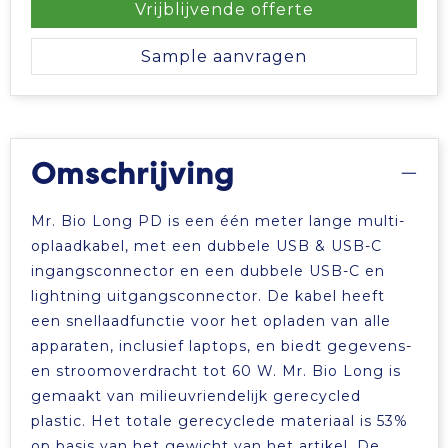
Vrijblijvende offerte
Tablettassen
Sample aanvragen
Toilettassen
Waterbestendige tassen
Omschrijving
Aktetassen
Mr. Bio Long PD is een één meter lange multi-
Trolleys
oplaadkabel, met een dubbele USB & USB-C
ingangsconnector en een dubbele USB-C en
lightning uitgangsconnector. De kabel heeft
een snellaadfunctie voor het opladen van alle
apparaten, inclusief laptops, en biedt gegevens-
en stroomoverdracht tot 60 W. Mr. Bio Long is
gemaakt van milieuvriendelijk gerecycled
plastic. Het totale gerecyclede materiaal is 53%
op basis van het gewicht van het artikel. De