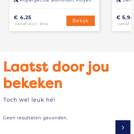
Kopergecoat aluminium, Polyester
Gere
€ 4,25
€ 5,9
Bekijk
vanaf excl. btw
vanaf e
Laatst door jou
bekeken
Toch wel leuk hé!
Geen resultaten gevonden.