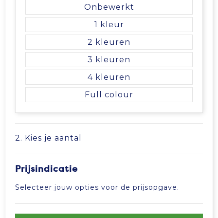
Vrije tijd en Strand
Veiligheidsvesten en Veiligheidshesjes
Picknicktassen en manden
Onbewerkt
1
Waterflesjes
Vesten
Promotietassen
2
Gehoorbescherming
Reistassen
3
4
Reistassensets
Full colour
Rugzakken
Schoenentassen
2. Kies je aantal
Schoudertassen
Prijsindicatie
Sporttassen
Selecteer jouw opties voor de prijsopgave.
Strandtassen