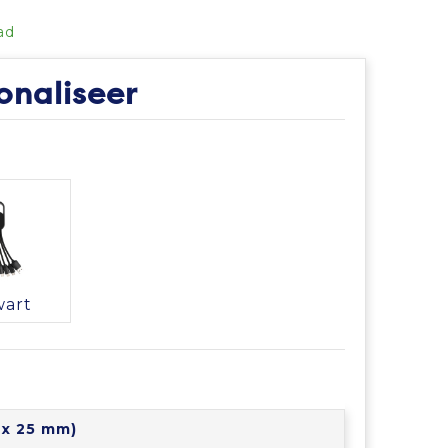
ad
onaliseer
wart
5 x 25 mm)