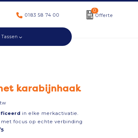
0
0183 58 74 00
Offerte
Tassen
met karabijnhaak
btw
ificeerd
in elke merkactivatie.
met focus op echte verbinding
/5