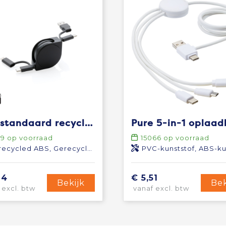
RCS standaard recycled plastic and TPE 4-in-1 kabel
09
op voorraad
15066
op voorraad
ecycled ABS, Gerecycled TPE
PVC-kunststof, ABS-kuns
94
€ 5,51
Bekijk
Bek
 excl. btw
vanaf excl. btw