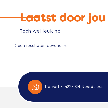
Laatst door jo
Toch wel leuk hé!
Geen resultaten gevonden.
De Vort 5, 4225 SH Noordeloos