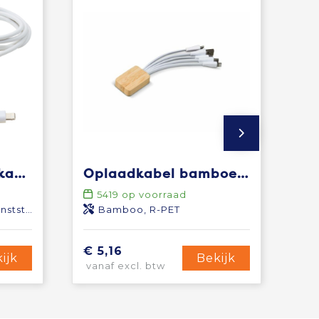
Pure 5-in-1 oplaadkabel met antibacterieel additief
Oplaadkabel bamboe met R-PET
5419
op voorraad
tstof
Bamboo, R-PET
€ 5,16
ijk
Bekijk
vanaf excl. btw