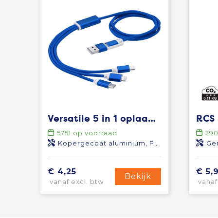
Versatile 5 in 1 oplaadkabel
5751
op voorraad
29
Kopergecoat aluminium, Polyester
Ger
€ 4,25
€ 5,
Bekijk
vanaf excl. btw
vanaf