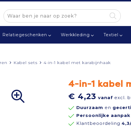
Relatiegeschenken
Werkkleding
Textiel
ren
Kabel sets
4-in-1 kabel met karabijnhaak
4-in-1 kabel 
€ 4,23
vanaf
excl. 
Duurzaam
en
gecert
Persoonlijke aanpak
Klantbeoordeling
4,3