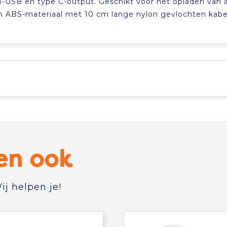
-USB en type C-output. Geschikt voor het opladen van a
n ABS-materiaal met 10 cm lange nylon gevlochten kabe
en ook
j helpen je!