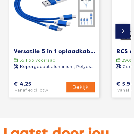
Versatile 5 in 1 oplaadkabel
5511
op voorraad
2909
Kopergecoat aluminium, Polyester
Gere
€ 4,25
€ 5,9
Bekijk
vanaf excl. btw
vanaf e
Laatst door jou