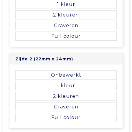
Vrije tijd en Strand
Veiligheidsvesten en Veiligheidshesjes
Picknicktassen en manden
1
2
Waterflesjes
Vesten
Promotietassen
Graveren
Gehoorbescherming
Reistassen
Full colour
Reistassensets
Zijde 2 (22mm x 24mm)
Rugzakken
Onbewerkt
Schoenentassen
1
Schoudertassen
2
Graveren
Sporttassen
Full colour
Strandtassen