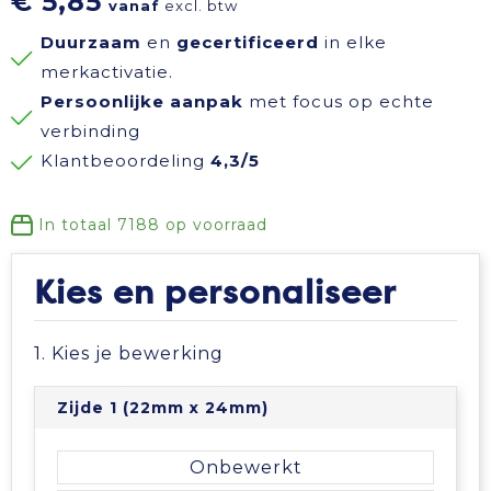
€ 5,85
vanaf
excl. btw
Reisbenodigdheden
Reflecterende polo's
Schoenen
Koeltassen en Koelboxen
Duurzaam
en
gecertificeerd
in elke
merkactivatie.
Schrijfwaren
Reflecterende vesten
Sweaters
Koffers en Trolleys
Persoonlijke aanpak
met focus op echte
verbinding
Sinterklaas
Regenkleding
T-Shirts
Laptop hoezen en tassen
Klantbeoordeling
4,3/5
Sleutelhangers en Lanyards
Schoenen
Vesten
Lunchtassen
In totaal
7188
op voorraad
Snoepgoed
Schorten en Sloven
Gilets
Matrozentassen
Kies en personaliseer
Spellen voor binnen en buiten
Sweaters
Opbergtassen
1. Kies je bewerking
Themapakketten
T-Shirts
Opvouwbare tassen
Zijde 1 (22mm x 24mm)
Veiligheid, Auto en Fiets
Veiligheidssignalering en Verlichting
Papieren tassen
Onbewerkt