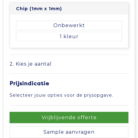
Chip (1mm x 1mm)
Tablettassen
Onbewerkt
Toilettassen
1
Waterbestendige tassen
Aktetassen
2. Kies je aantal
Trolleys
Prijsindicatie
Selecteer jouw opties voor de prijsopgave.
Vrijblijvende offerte
Sample aanvragen