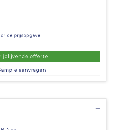
or de prijsopgave.
rijblijvende offerte
Sample aanvragen
e
SB-A en