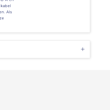
 kabel
n. Als
eze