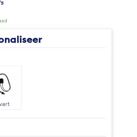
/5
aad
onaliseer
wart