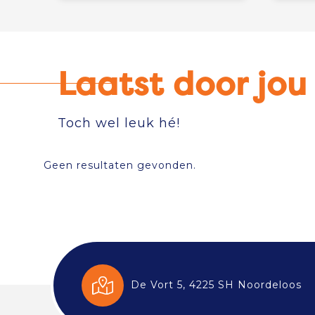
Laatst door jo
Toch wel leuk hé!
Geen resultaten gevonden.
De Vort 5, 4225 SH Noordeloos