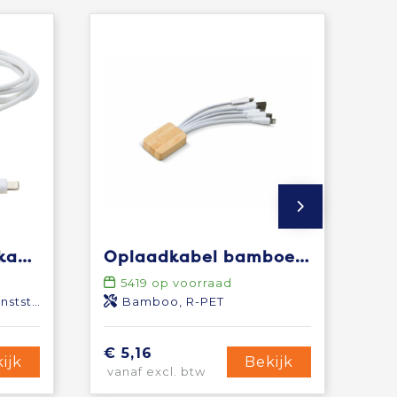
Pure 5-in-1 oplaadkabel met antibacterieel additief
Oplaadkabel bamboe met R-PET
5419
op voorraad
tstof
Bamboo, R-PET
€ 5,16
ijk
Bekijk
vanaf excl. btw