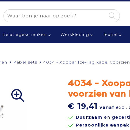
Relatiegeschenken
Werkkleding
Textiel
ren
Kabel sets
4034 - Xoopar Ice-Tag kabel voorzien
4034 - Xoopa
voorzien van 
€ 19,41
vanaf
excl.
Duurzaam
en
gecert
Persoonlijke aanpak