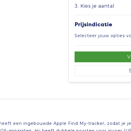
3. Kies je aantal
Prijsindicatie
Selecteer jouw opties vo
V
heeft een ingebouwde Apple Find My-tracker, zodat je j
iOS-apparaten. Hij heeft dubbele poorten voor invoer (U