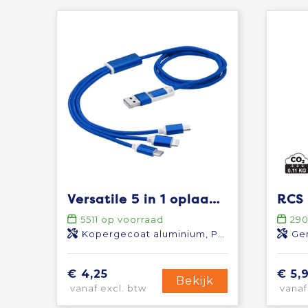
Versatile 5 in 1 oplaadkabel
5511
op voorraad
29
Kopergecoat aluminium, Polyester
Ger
€ 4,25
€ 5,
Bekijk
vanaf excl. btw
vanaf