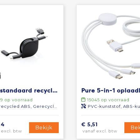
RCS standaard recycled plastic and TPE 4-in-1 kabel
09
op voorraad
15045
op voorraad
ecycled ABS, Gerecycled TPE
PVC-kunststof, ABS-kuns
94
€ 5,51
Bekijk
Bek
 excl. btw
vanaf excl. btw