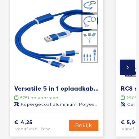
Versatile 5 in 1 oplaadkabel
5751
op voorraad
2909
Kopergecoat aluminium, Polyester
Gere
€ 4,25
€ 5,9
Bekijk
vanaf excl. btw
vanaf e