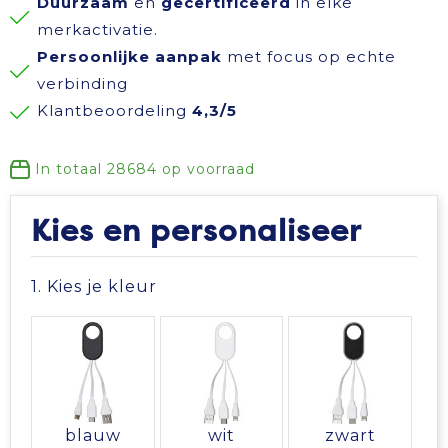
Duurzaam
en
gecertificeerd
in elke
Reisbenodigdheden
Reflecterende polo's
Schoenen
Koeltassen en Koelboxen
merkactivatie.
Persoonlijke aanpak
met focus op echte
Schrijfwaren
Reflecterende vesten
Sweaters
Koffers en Trolleys
verbinding
Klantbeoordeling
4,3/5
Sinterklaas
Regenkleding
T-Shirts
Laptop hoezen en tassen
In totaal
28684
op voorraad
Sleutelhangers en Lanyards
Schoenen
Vesten
Lunchtassen
Kies en personaliseer
Snoepgoed
Schorten en Sloven
Gilets
Matrozentassen
1. Kies je kleur
Spellen voor binnen en buiten
Sweaters
Opbergtassen
Themapakketten
T-Shirts
Opvouwbare tassen
Veiligheid, Auto en Fiets
Veiligheidssignalering en Verlichting
Papieren tassen
blauw
wit
zwart