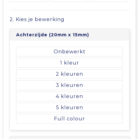
Vrije tijd en Strand
Veiligheidsvesten en Veiligheidshesjes
Picknicktassen en manden
Waterflesjes
Vesten
Promotietassen
2. Kies je bewerking
Gehoorbescherming
Reistassen
Achterzijde (20mm x 15mm)
Reistassensets
Onbewerkt
1
Rugzakken
2
Schoenentassen
3
4
Schoudertassen
5
Sporttassen
Full colour
Strandtassen