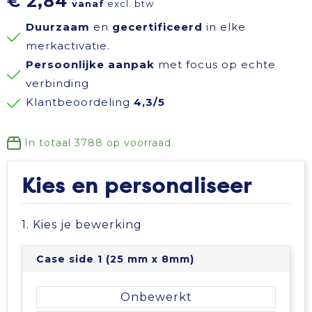
€ 2,84
vanaf
excl. btw
Reisbenodigdheden
Reflecterende polo's
Schoenen
Koeltassen en Koelboxen
Duurzaam
en
gecertificeerd
in elke
merkactivatie.
Schrijfwaren
Reflecterende vesten
Sweaters
Koffers en Trolleys
Persoonlijke aanpak
met focus op echte
verbinding
Sinterklaas
Regenkleding
T-Shirts
Laptop hoezen en tassen
Klantbeoordeling
4,3/5
Sleutelhangers en Lanyards
Schoenen
Vesten
Lunchtassen
In totaal
3788
op voorraad
Snoepgoed
Schorten en Sloven
Gilets
Matrozentassen
Kies en personaliseer
Spellen voor binnen en buiten
Sweaters
Opbergtassen
1. Kies je bewerking
Themapakketten
T-Shirts
Opvouwbare tassen
Case side 1 (25 mm x 8mm)
Veiligheid, Auto en Fiets
Veiligheidssignalering en Verlichting
Papieren tassen
Onbewerkt