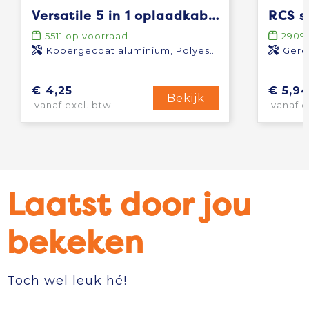
Versatile 5 in 1 oplaadkabel
5511
op voorraad
2909
Kopergecoat aluminium, Polyester
Gere
€ 4,25
€ 5,9
Bekijk
vanaf excl. btw
vanaf e
Laatst door jou
bekeken
Toch wel leuk hé!