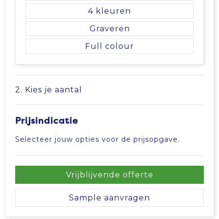
4
Tablettassen
Graveren
Toilettassen
Full colour
Waterbestendige tassen
2. Kies je aantal
Aktetassen
Trolleys
Prijsindicatie
Selecteer jouw opties voor de prijsopgave.
Vrijblijvende offerte
Sample aanvragen