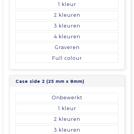
Vrije tijd en Strand
Veiligheidsvesten en Veiligheidshesjes
Picknicktassen en manden
1
2
Waterflesjes
Vesten
Promotietassen
3
Gehoorbescherming
Reistassen
4
Graveren
Reistassensets
Full colour
Rugzakken
Schoenentassen
Case side 2 (25 mm x 8mm)
Schoudertassen
Onbewerkt
1
Sporttassen
2
Strandtassen
3