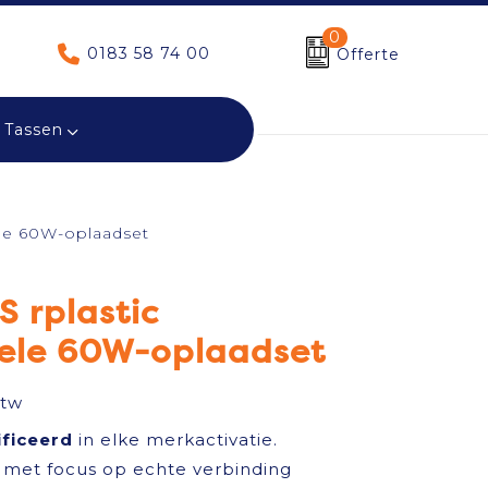
0
0183 58 74 00
Offerte
Tassen
ele 60W-oplaadset
 rplastic
nele 60W-oplaadset
btw
ificeerd
in elke merkactivatie.
met focus op echte verbinding