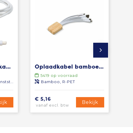
Pure 5-in-1 oplaadkabel met antibacterieel additief
Oplaadkabel bamboe met R-PET
5419
op voorraad
tstof
Bamboo, R-PET
€ 5,16
ijk
Bekijk
vanaf excl. btw