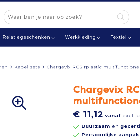
Relatiegeschenken
Werkkleding
Textiel
ren
Kabel sets
Chargevix RCS rplastic multifunction
Chargevix RCS
multifunctio
€ 11,12
vanaf
excl. 
Duurzaam
en
gecert
Persoonlijke aanpak