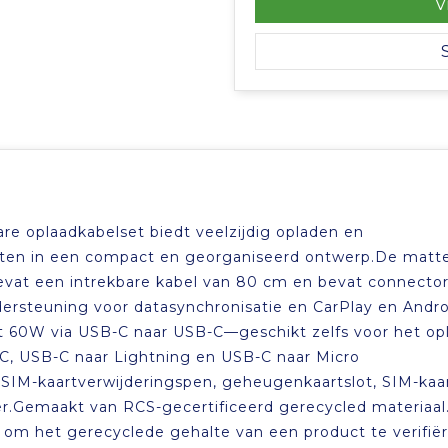
V
re oplaadkabelset biedt veelzijdig opladen en
ten in een compact en georganiseerd ontwerp.De matt
evat een intrekbare kabel van 80 cm en bevat connector
ersteuning voor datasynchronisatie en CarPlay en Andro
t 60W via USB-C naar USB-C—geschikt zelfs voor het op
, USB-C naar Lightning en USB-C naar Micro
 SIM-kaartverwijderingspen, geheugenkaartslot, SIM-kaar
r.Gemaakt van RCS-gecertificeerd gerecycled materiaa
 om het gerecyclede gehalte van een product te verifië