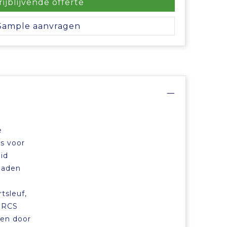
rijblijvende offerte
Sample aanvragen
e
s voor
id
laden
tsleuf,
l.RCS
ren door