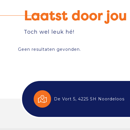
Laatst door jo
Toch wel leuk hé!
Geen resultaten gevonden.
De Vort 5, 4225 SH Noordeloos