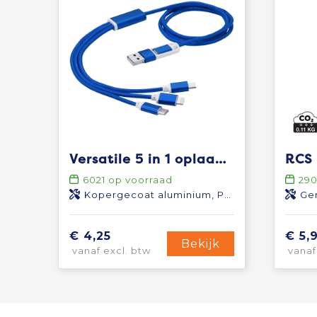
Versatile 5 in 1 oplaadkabel
6021
op voorraad
29
Kopergecoat aluminium, Polyester
Ger
€ 4,25
€ 5,
Bekijk
vanaf excl. btw
vanaf