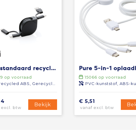
RCS standaard recycled plastic and TPE 4-in-1 kabel
09
op voorraad
15066
op voorraad
ecycled ABS, Gerecycled TPE
PVC-kunststof, ABS-kuns
94
€ 5,51
Bekijk
Bek
 excl. btw
vanaf excl. btw