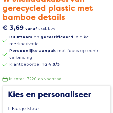
gerecycled plastic met
Reisbenodigdheden
Reflecterende polo's
Schoenen
Koeltassen en Koelboxen
bamboe details
Schrijfwaren
Reflecterende vesten
Sweaters
Koffers en Trolleys
€ 3,69
vanaf
excl. btw
Sinterklaas
Regenkleding
T-Shirts
Laptop hoezen en tassen
Duurzaam
en
gecertificeerd
in elke
merkactivatie.
Sleutelhangers en Lanyards
Schoenen
Vesten
Lunchtassen
Persoonlijke aanpak
met focus op echte
verbinding
Snoepgoed
Schorten en Sloven
Gilets
Matrozentassen
Klantbeoordeling
4,3/5
Spellen voor binnen en buiten
Sweaters
Opbergtassen
In totaal
7220
op voorraad
Themapakketten
T-Shirts
Opvouwbare tassen
Kies en personaliseer
Veiligheid, Auto en Fiets
Veiligheidssignalering en Verlichting
Papieren tassen
1. Kies je kleur