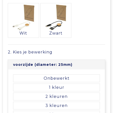
Vrije tijd en Strand
Veiligheidsvesten en Veiligheidshesjes
Picknicktassen en manden
Waterflesjes
Vesten
Promotietassen
Gehoorbescherming
Reistassen
Wit
Zwart
Reistassensets
2. Kies je bewerking
Rugzakken
voorzijde (diameter: 25mm)
Schoenentassen
Onbewerkt
Schoudertassen
1
Sporttassen
2
3
Strandtassen