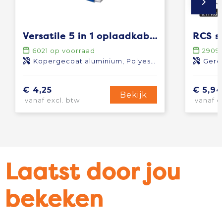
Versatile 5 in 1 oplaadkabel
6021
op voorraad
2909
Kopergecoat aluminium, Polyester
Gere
€ 4,25
€ 5,9
Bekijk
vanaf excl. btw
vanaf e
Laatst door jou
bekeken