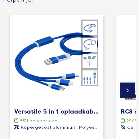
Versatile 5 in 1 oplaadkabel
5511
op voorraad
2909
Kopergecoat aluminium, Polyester
Gere