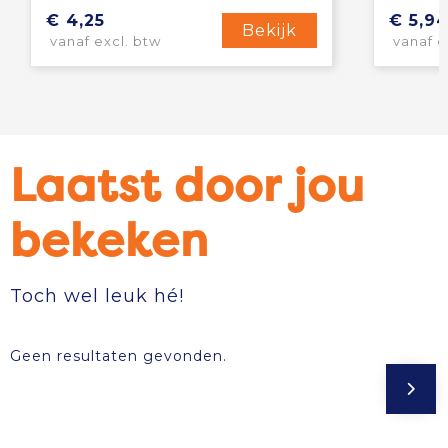
€ 4,25
€ 5,9
Bekijk
vanaf excl. btw
vanaf e
Laatst door jou
bekeken
Toch wel leuk hé!
Geen resultaten gevonden.