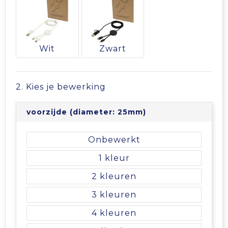
Vrije tijd en Strand
Veiligheidsvesten en Veiligheidshesjes
Picknicktassen en manden
Waterflesjes
Vesten
Promotietassen
Wit
Zwart
Gehoorbescherming
Reistassen
Reistassensets
2. Kies je bewerking
Rugzakken
voorzijde (diameter: 25mm)
Schoenentassen
Onbewerkt
1
Schoudertassen
2
Sporttassen
3
4
Strandtassen