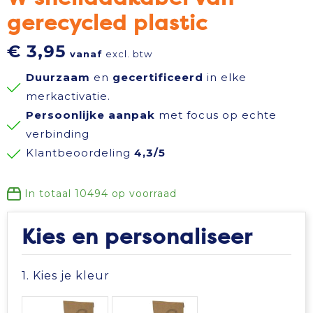
gerecycled plastic
Reisbenodigdheden
Reflecterende polo's
Schoenen
Koeltassen en Koelboxen
€ 3,95
vanaf
excl. btw
Schrijfwaren
Reflecterende vesten
Sweaters
Koffers en Trolleys
Duurzaam
en
gecertificeerd
in elke
Sinterklaas
Regenkleding
T-Shirts
Laptop hoezen en tassen
merkactivatie.
Persoonlijke aanpak
met focus op echte
Sleutelhangers en Lanyards
Schoenen
Vesten
Lunchtassen
verbinding
Klantbeoordeling
4,3/5
Snoepgoed
Schorten en Sloven
Gilets
Matrozentassen
In totaal
10494
op voorraad
Spellen voor binnen en buiten
Sweaters
Opbergtassen
Kies en personaliseer
Themapakketten
T-Shirts
Opvouwbare tassen
1. Kies je kleur
Veiligheid, Auto en Fiets
Veiligheidssignalering en Verlichting
Papieren tassen