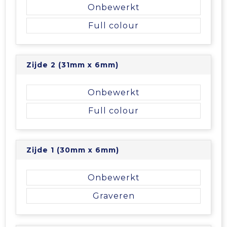
Vrije tijd en Strand
Veiligheidsvesten en Veiligheidshesjes
Picknicktassen en manden
Onbewerkt
Full colour
Waterflesjes
Vesten
Promotietassen
Gehoorbescherming
Reistassen
Zijde 2 (31mm x 6mm)
Reistassensets
Onbewerkt
Rugzakken
Full colour
Schoenentassen
Zijde 1 (30mm x 6mm)
Schoudertassen
Onbewerkt
Sporttassen
Graveren
Strandtassen