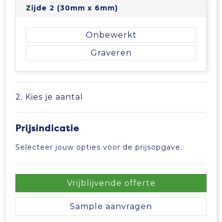
Zijde 2 (30mm x 6mm)
Tablettassen
Onbewerkt
Toilettassen
Graveren
Waterbestendige tassen
Aktetassen
2. Kies je aantal
Trolleys
Prijsindicatie
Selecteer jouw opties voor de prijsopgave.
Vrijblijvende offerte
Sample aanvragen