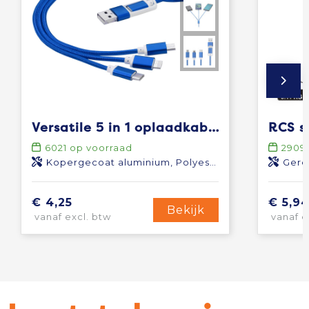
Versatile 5 in 1 oplaadkabel
6021
op voorraad
2909
Kopergecoat aluminium, Polyester
Gere
€ 4,25
€ 5,9
Bekijk
vanaf excl. btw
vanaf e