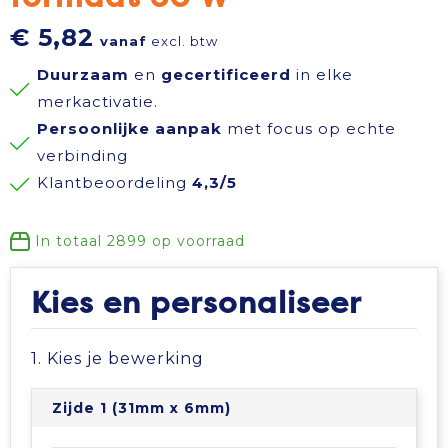
Reisbenodigdheden
Reflecterende polo's
Schoenen
Koeltassen en Koelboxen
€ 5,82
vanaf
excl. btw
Duurzaam
en
gecertificeerd
in elke
Schrijfwaren
Reflecterende vesten
Sweaters
Koffers en Trolleys
merkactivatie.
Persoonlijke aanpak
met focus op echte
Sinterklaas
Regenkleding
T-Shirts
Laptop hoezen en tassen
verbinding
Klantbeoordeling
4,3/5
Sleutelhangers en Lanyards
Schoenen
Vesten
Lunchtassen
Snoepgoed
Schorten en Sloven
Gilets
Matrozentassen
In totaal
2899
op voorraad
Spellen voor binnen en buiten
Sweaters
Opbergtassen
Kies en personaliseer
Themapakketten
T-Shirts
Opvouwbare tassen
1. Kies je bewerking
Veiligheid, Auto en Fiets
Veiligheidssignalering en Verlichting
Papieren tassen
Zijde 1 (31mm x 6mm)