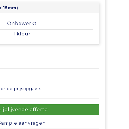
x 15mm)
Onbewerkt
1
or de prijsopgave.
rijblijvende offerte
Sample aanvragen