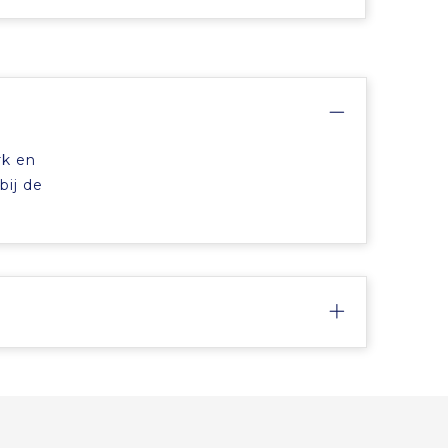
rk en
bij de