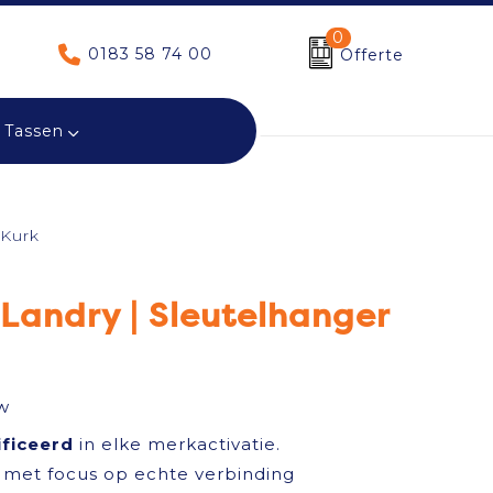
0
0183 58 74 00
Offerte
Tassen
 Kurk
Landry | Sleutelhanger
w
ificeerd
in elke merkactivatie.
met focus op echte verbinding