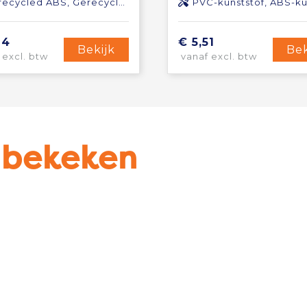
ecycled ABS, Gerecycled TPE
PVC-kunststof, ABS-kuns
94
€ 5,51
Bekijk
Bek
 excl. btw
vanaf excl. btw
u bekeken