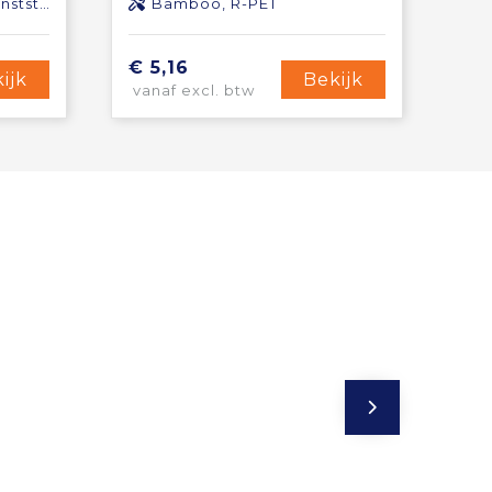
tstof
Bamboo, R-PET
€ 5,16
ijk
Bekijk
vanaf excl. btw