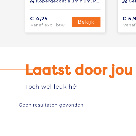
Kopergecoat aluminium, Polyester
Ger
€ 4,25
€ 5,
Bekijk
vanaf excl. btw
vanaf
Laatst door jo
Toch wel leuk hé!
Geen resultaten gevonden.