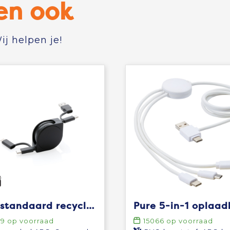
en ook
j helpen je!
RCS standaard recycled plastic and TPE 4-in-1 kabel
09
op voorraad
15066
op voorraad