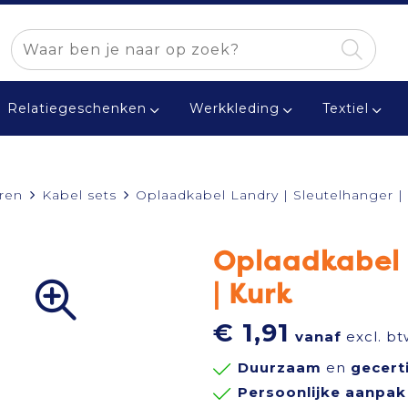
Relatiegeschenken
Werkkleding
Textiel
ren
Kabel sets
Oplaadkabel Landry | Sleutelhanger |
Oplaadkabel 
| Kurk
€ 1,91
vanaf
excl. bt
Duurzaam
en
gecert
Persoonlijke aanpak