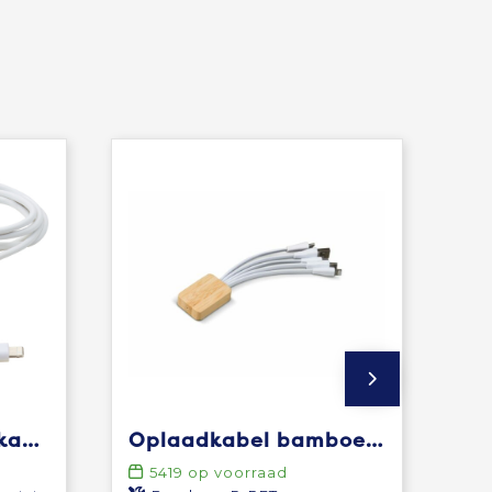
Pure 5-in-1 oplaadkabel met antibacterieel additief
Oplaadkabel bamboe met R-PET
5419
op voorraad