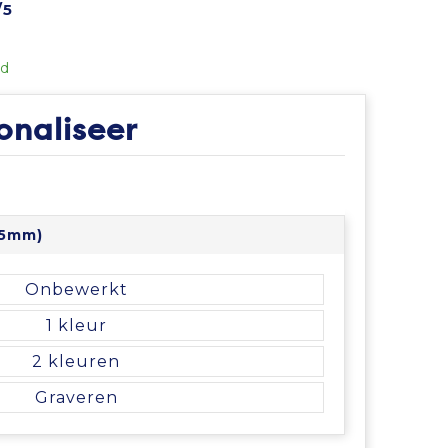
/5
ad
onaliseer
15mm)
Onbewerkt
1
2
Graveren