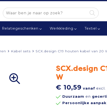
Relatiegeschenken
Werkkleding
Textiel
ren
Kabel sets
SCX.design C19 houten kabel van 20 
SCX.design C
W
€ 10,59
vanaf
excl.
Duurzaam
en
gecert
Persoonlijke aanpak