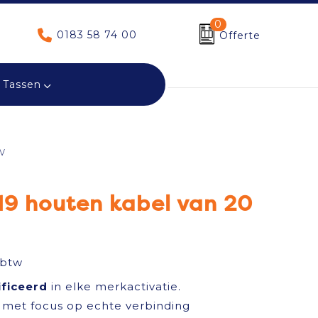
0
0183 58 74 00
Offerte
Tassen
W
19 houten kabel van 20
 btw
ificeerd
in elke merkactivatie.
met focus op echte verbinding