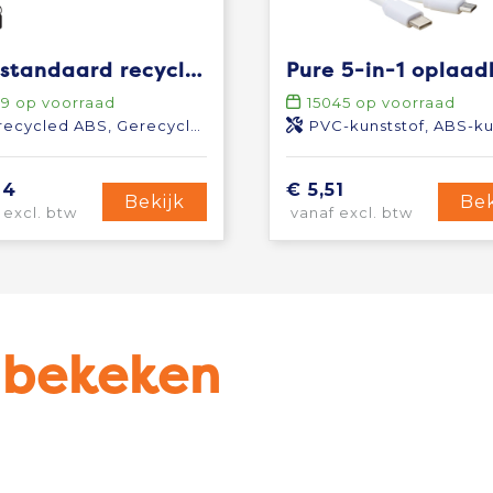
RCS standaard recycled plastic and TPE 4-in-1 kabel
09
op voorraad
15045
op voorraad
ecycled ABS, Gerecycled TPE
PVC-kunststof, ABS-kuns
94
€ 5,51
Bekijk
Bek
 excl. btw
vanaf excl. btw
u bekeken