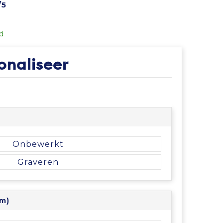
/5
d
onaliseer
Onbewerkt
Graveren
mm)