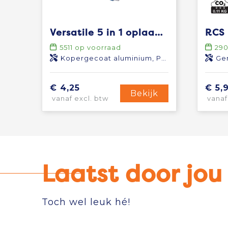
Versatile 5 in 1 oplaadkabel
5511
op voorraad
29
Kopergecoat aluminium, Polyester
Ger
€ 4,25
€ 5,
Bekijk
vanaf excl. btw
vanaf
Laatst door jo
Toch wel leuk hé!