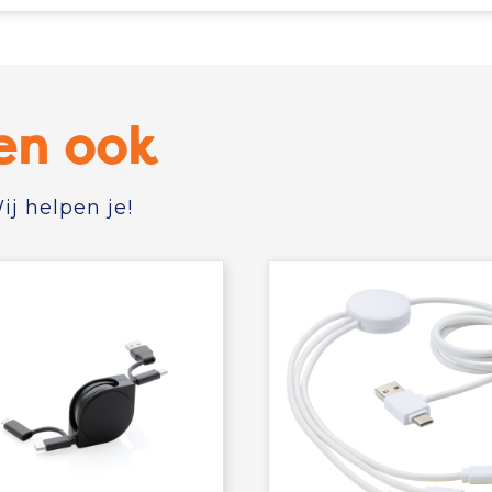
en ook
j helpen je!