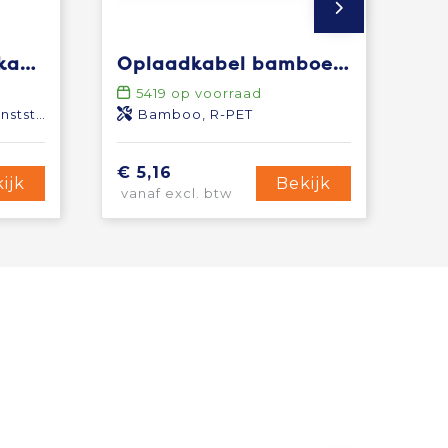
Pure 5-in-1 oplaadkabel met antibacterieel additief
Oplaadkabel bamboe met R-PET
5419
op voorraad
tstof
Bamboo, R-PET
€ 5,16
ijk
Bekijk
vanaf excl. btw