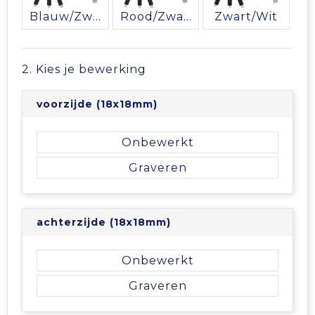
Vrije tijd en Strand
Veiligheidsvesten en Veiligheidshesjes
Picknicktassen en manden
Blauw/Zwart
Rood/Zwart
Zwart/Wit
Waterflesjes
Vesten
Promotietassen
2. Kies je bewerking
Gehoorbescherming
Reistassen
voorzijde (18x18mm)
Reistassensets
Onbewerkt
Rugzakken
Graveren
Schoenentassen
achterzijde (18x18mm)
Schoudertassen
Onbewerkt
Sporttassen
Graveren
Strandtassen