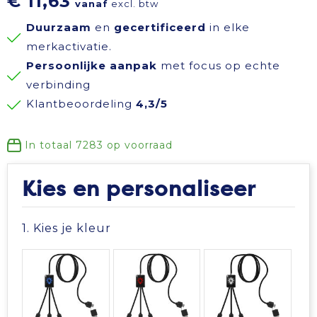
€ 11,63
vanaf
excl. btw
Reisbenodigdheden
Reflecterende polo's
Schoenen
Koeltassen en Koelboxen
Duurzaam
en
gecertificeerd
in elke
merkactivatie.
Schrijfwaren
Reflecterende vesten
Sweaters
Koffers en Trolleys
Persoonlijke aanpak
met focus op echte
verbinding
Sinterklaas
Regenkleding
T-Shirts
Laptop hoezen en tassen
Klantbeoordeling
4,3/5
Sleutelhangers en Lanyards
Schoenen
Vesten
Lunchtassen
In totaal
7283
op voorraad
Snoepgoed
Schorten en Sloven
Gilets
Matrozentassen
Kies en personaliseer
Spellen voor binnen en buiten
Sweaters
Opbergtassen
1. Kies je kleur
Themapakketten
T-Shirts
Opvouwbare tassen
Veiligheid, Auto en Fiets
Veiligheidssignalering en Verlichting
Papieren tassen