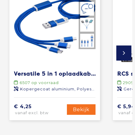
Versatile 5 in 1 oplaadkabel
6507
op voorraad
2909
Kopergecoat aluminium, Polyester
Gere
€ 4,25
€ 5,9
Bekijk
vanaf excl. btw
vanaf e