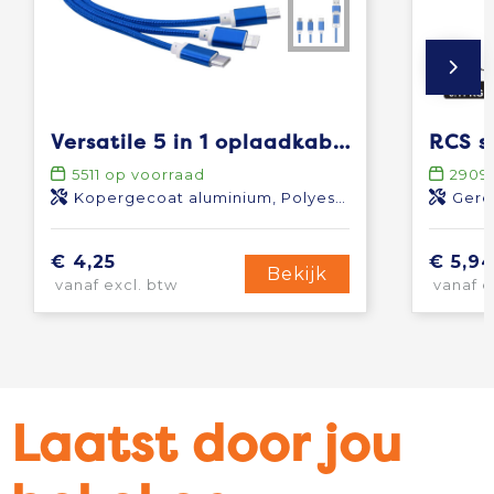
Versatile 5 in 1 oplaadkabel
5511
op voorraad
2909
Kopergecoat aluminium, Polyester
Gere
€ 4,25
€ 5,9
Bekijk
vanaf excl. btw
vanaf e
Laatst door jou