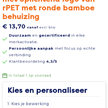
rPET met ronde bamboe
Reisbenodigdheden
Reflecterende polo's
Schoenen
Koeltassen en Koelboxen
behuizing
Schrijfwaren
Reflecterende vesten
Sweaters
Koffers en Trolleys
€ 13,70
vanaf
excl. btw
Sinterklaas
Regenkleding
T-Shirts
Laptop hoezen en tassen
Duurzaam
en
gecertificeerd
in elke
merkactivatie.
Sleutelhangers en Lanyards
Schoenen
Vesten
Lunchtassen
Persoonlijke aanpak
met focus op echte
verbinding
Snoepgoed
Schorten en Sloven
Gilets
Matrozentassen
Klantbeoordeling
4,3/5
Spellen voor binnen en buiten
Sweaters
Opbergtassen
In totaal
1
op voorraad
Themapakketten
T-Shirts
Opvouwbare tassen
Kies en personaliseer
Veiligheid, Auto en Fiets
Veiligheidssignalering en Verlichting
Papieren tassen
1. Kies je bewerking