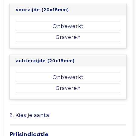
Vrije tijd en Strand
Veiligheidsvesten en Veiligheidshesjes
Picknicktassen en manden
voorzijde (20x18mm)
Waterflesjes
Vesten
Promotietassen
Onbewerkt
Gehoorbescherming
Reistassen
Graveren
Reistassensets
achterzijde (20x18mm)
Rugzakken
Onbewerkt
Schoenentassen
Graveren
Schoudertassen
Sporttassen
2. Kies je aantal
Strandtassen
Prijsindicatie