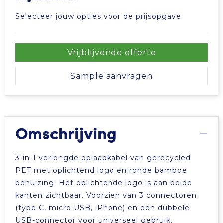
Tablettassen
Selecteer jouw opties voor de prijsopgave.
Toilettassen
Vrijblijvende offerte
Waterbestendige tassen
Sample aanvragen
Aktetassen
Trolleys
Omschrijving
3-in-1 verlengde oplaadkabel van gerecycled
PET met oplichtend logo en ronde bamboe
behuizing. Het oplichtende logo is aan beide
kanten zichtbaar. Voorzien van 3 connectoren
(type C, micro USB, iPhone) en een dubbele
USB-connector voor universeel gebruik.