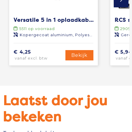
Versatile 5 in 1 oplaadkabel
5511
op voorraad
2909
Kopergecoat aluminium, Polyester
Gere
€ 4,25
€ 5,9
Bekijk
vanaf excl. btw
vanaf e
Laatst door jou
bekeken