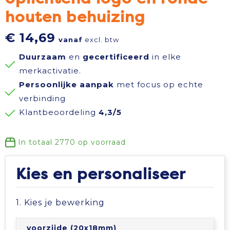
houten behuizing
Reisbenodigdheden
Reflecterende polo's
Schoenen
Koeltassen en Koelboxen
€ 14,69
vanaf
excl. btw
Schrijfwaren
Reflecterende vesten
Sweaters
Koffers en Trolleys
Duurzaam
en
gecertificeerd
in elke
Sinterklaas
Regenkleding
T-Shirts
Laptop hoezen en tassen
merkactivatie.
Persoonlijke aanpak
met focus op echte
Sleutelhangers en Lanyards
Schoenen
Vesten
Lunchtassen
verbinding
Klantbeoordeling
4,3/5
Snoepgoed
Schorten en Sloven
Gilets
Matrozentassen
In totaal
2770
op voorraad
Spellen voor binnen en buiten
Sweaters
Opbergtassen
Kies en personaliseer
Themapakketten
T-Shirts
Opvouwbare tassen
1. Kies je bewerking
Veiligheid, Auto en Fiets
Veiligheidssignalering en Verlichting
Papieren tassen
voorzijde (20x18mm)