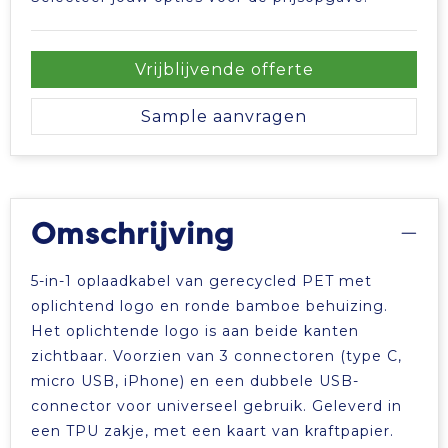
Tablettassen
Vrijblijvende offerte
Toilettassen
Sample aanvragen
Waterbestendige tassen
Aktetassen
Omschrijving
Trolleys
5-in-1 oplaadkabel van gerecycled PET met
oplichtend logo en ronde bamboe behuizing.
Het oplichtende logo is aan beide kanten
zichtbaar. Voorzien van 3 connectoren (type C,
micro USB, iPhone) en een dubbele USB-
connector voor universeel gebruik. Geleverd in
een TPU zakje, met een kaart van kraftpapier.