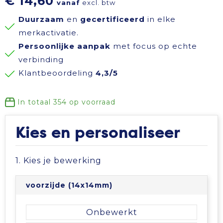
€ 14,60
vanaf
excl. btw
Reisbenodigdheden
Reflecterende polo's
Schoenen
Koeltassen en Koelboxen
Duurzaam
en
gecertificeerd
in elke
merkactivatie.
Schrijfwaren
Reflecterende vesten
Sweaters
Koffers en Trolleys
Persoonlijke aanpak
met focus op echte
verbinding
Sinterklaas
Regenkleding
T-Shirts
Laptop hoezen en tassen
Klantbeoordeling
4,3/5
Sleutelhangers en Lanyards
Schoenen
Vesten
Lunchtassen
In totaal
354
op voorraad
Snoepgoed
Schorten en Sloven
Gilets
Matrozentassen
Kies en personaliseer
Spellen voor binnen en buiten
Sweaters
Opbergtassen
1. Kies je bewerking
Themapakketten
T-Shirts
Opvouwbare tassen
voorzijde (14x14mm)
Veiligheid, Auto en Fiets
Veiligheidssignalering en Verlichting
Papieren tassen
Onbewerkt