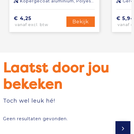
Kopergecoat aluminium, Polyester
Gere
€ 4,25
€ 5,9
Bekijk
vanaf excl. btw
vanaf e
Laatst door jou
bekeken
Toch wel leuk hé!
Geen resultaten gevonden.