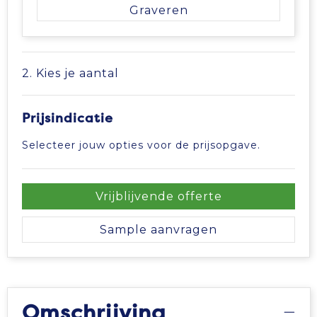
Vrije tijd en Strand
Veiligheidsvesten en Veiligheidshesjes
Picknicktassen en manden
Graveren
Waterflesjes
Vesten
Promotietassen
2. Kies je aantal
Gehoorbescherming
Reistassen
Reistassensets
Prijsindicatie
Selecteer jouw opties voor de prijsopgave.
Rugzakken
Schoenentassen
Vrijblijvende offerte
Schoudertassen
Sample aanvragen
Sporttassen
Strandtassen
Omschrijving