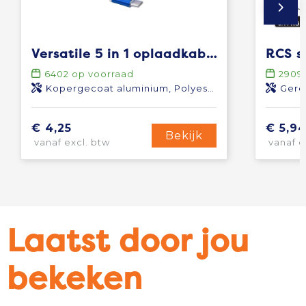
Versatile 5 in 1 oplaadkabel
6402
op voorraad
2909
Kopergecoat aluminium, Polyester
Gere
€ 4,25
€ 5,9
Bekijk
vanaf excl. btw
vanaf e
Laatst door jou
bekeken