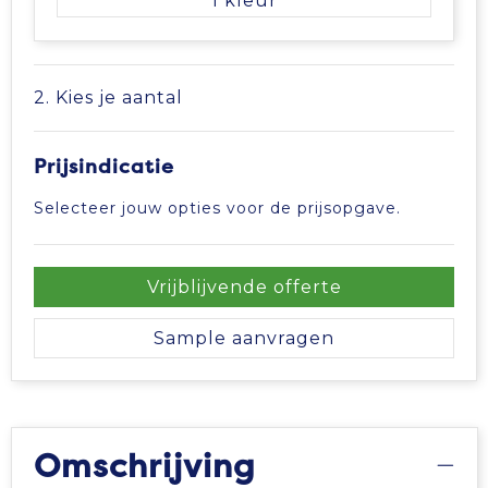
1
Vrije tijd en Strand
Veiligheidsvesten en Veiligheidshesjes
Picknicktassen en manden
Waterflesjes
Vesten
Promotietassen
2. Kies je aantal
Gehoorbescherming
Reistassen
Prijsindicatie
Reistassensets
Selecteer jouw opties voor de prijsopgave.
Rugzakken
Vrijblijvende offerte
Schoenentassen
Sample aanvragen
Schoudertassen
Sporttassen
Omschrijving
Strandtassen