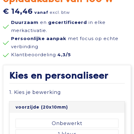
Reisbenodigdheden
Reflecterende polo's
Schoenen
Koeltassen en Koelboxen
€ 14,46
vanaf
excl. btw
Duurzaam
en
gecertificeerd
in elke
Schrijfwaren
Reflecterende vesten
Sweaters
Koffers en Trolleys
merkactivatie.
Persoonlijke aanpak
met focus op echte
Sinterklaas
Regenkleding
T-Shirts
Laptop hoezen en tassen
verbinding
Klantbeoordeling
4,3/5
Sleutelhangers en Lanyards
Schoenen
Vesten
Lunchtassen
Snoepgoed
Schorten en Sloven
Gilets
Matrozentassen
Kies en personaliseer
Spellen voor binnen en buiten
Sweaters
Opbergtassen
1. Kies je bewerking
Themapakketten
T-Shirts
Opvouwbare tassen
voorzijde (20x10mm)
Veiligheid, Auto en Fiets
Veiligheidssignalering en Verlichting
Papieren tassen
Onbewerkt