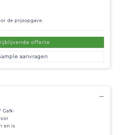
or de prijsopgave.
rijblijvende offerte
Sample aanvragen
W GaN-
voor
n en is