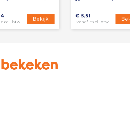
94
€ 5,51
Bekijk
Bek
 excl. btw
vanaf excl. btw
u bekeken