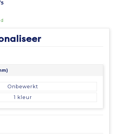
/5
ad
onaliseer
mm)
Onbewerkt
1