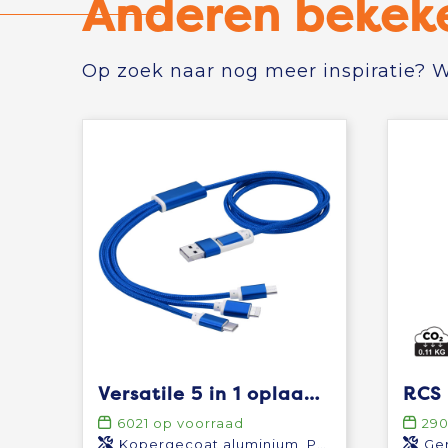
Anderen bekek
Op zoek naar nog meer inspiratie? Wi
Versatile 5 in 1 oplaadkabel
6021
op voorraad
29
Kopergecoat aluminium, Polyester
Ger