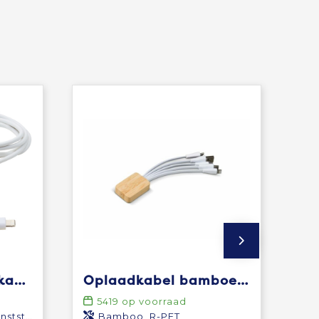
Pure 5-in-1 oplaadkabel met antibacterieel additief
Oplaadkabel bamboe met R-PET
5419
op voorraad
tstof
Bamboo, R-PET