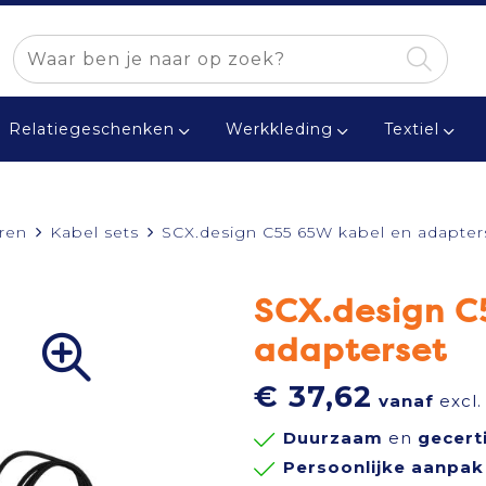
Relatiegeschenken
Werkkleding
Textiel
ren
Kabel sets
SCX.design C55 65W kabel en adapter
SCX.design C
adapterset
€ 37,62
vanaf
excl.
Duurzaam
en
gecert
Persoonlijke aanpak