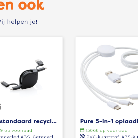
en ook
j helpen je!
RCS standaard recycled plastic and TPE 4-in-1 kabel
09
op voorraad
15066
op voorraad
ecycled ABS, Gerecycled TPE
PVC-kunststof, ABS-kuns