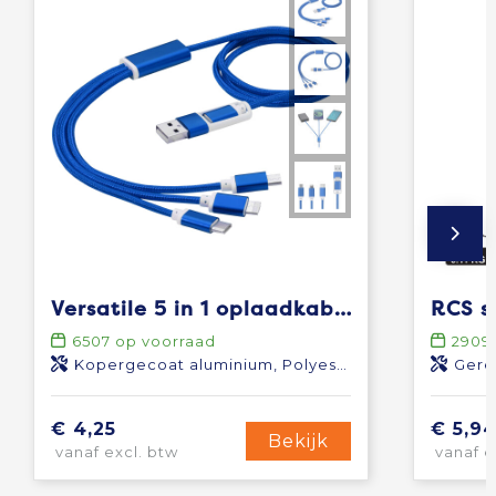
Versatile 5 in 1 oplaadkabel
6507
op voorraad
2909
Kopergecoat aluminium, Polyester
Gere
€ 4,25
€ 5,9
Bekijk
vanaf excl. btw
vanaf e