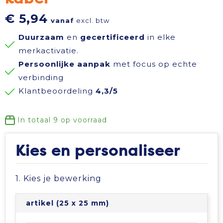
Reisbenodigdheden
Reflecterende polo's
Schoenen
Koeltassen en Koelboxen
€ 5,94
vanaf
excl. btw
Duurzaam
en
gecertificeerd
in elke
Schrijfwaren
Reflecterende vesten
Sweaters
Koffers en Trolleys
merkactivatie.
Persoonlijke aanpak
met focus op echte
Sinterklaas
Regenkleding
T-Shirts
Laptop hoezen en tassen
verbinding
Klantbeoordeling
4,3/5
Sleutelhangers en Lanyards
Schoenen
Vesten
Lunchtassen
Snoepgoed
Schorten en Sloven
Gilets
Matrozentassen
In totaal
9
op voorraad
Spellen voor binnen en buiten
Sweaters
Opbergtassen
Kies en personaliseer
Themapakketten
T-Shirts
Opvouwbare tassen
1. Kies je bewerking
Veiligheid, Auto en Fiets
Veiligheidssignalering en Verlichting
Papieren tassen
artikel (25 x 25 mm)