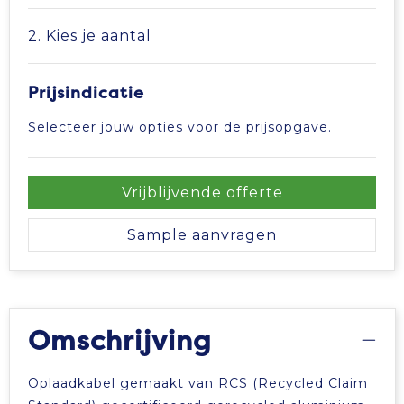
Tablettassen
2. Kies je aantal
Toilettassen
Prijsindicatie
Waterbestendige tassen
Selecteer jouw opties voor de prijsopgave.
Aktetassen
Vrijblijvende offerte
Trolleys
Sample aanvragen
Omschrijving
Oplaadkabel gemaakt van RCS (Recycled Claim