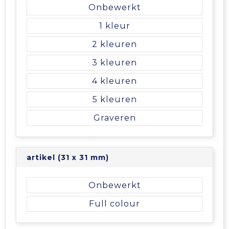
Vrije tijd en Strand
Veiligheidsvesten en Veiligheidshesjes
Picknicktassen en manden
Onbewerkt
1
Waterflesjes
Vesten
Promotietassen
2
Gehoorbescherming
Reistassen
3
4
Reistassensets
5
Rugzakken
Graveren
Schoenentassen
artikel (31 x 31 mm)
Schoudertassen
Onbewerkt
Sporttassen
Full colour
Strandtassen