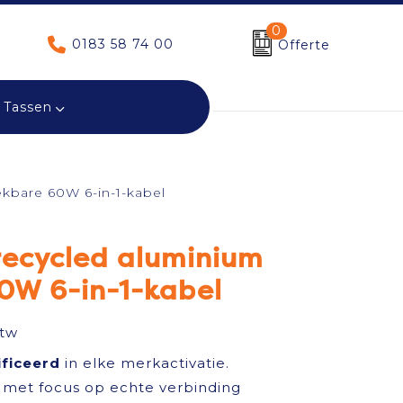
0
0183 58 74 00
Offerte
Tassen
ekbare 60W 6-in-1-kabel
recycled aluminium
60W 6-in-1-kabel
btw
ificeerd
in elke merkactivatie.
met focus op echte verbinding