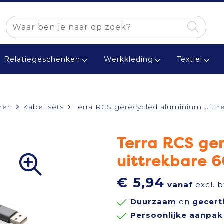
Relatiegeschenken
Werkkleding
Textiel
ren
Kabel sets
Terra RCS gerecycled aluminium uittr
Terra RCS ge
uittrekbare 
€ 5,94
vanaf
excl. 
Duurzaam
en
gecert
Persoonlijke aanpak