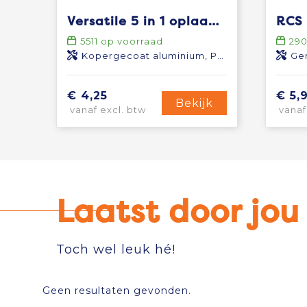
Versatile 5 in 1 oplaadkabel
5511
op voorraad
29
Kopergecoat aluminium, Polyester
Ger
€ 4,25
€ 5,
Bekijk
vanaf excl. btw
vanaf
Laatst door jo
Toch wel leuk hé!
Geen resultaten gevonden.