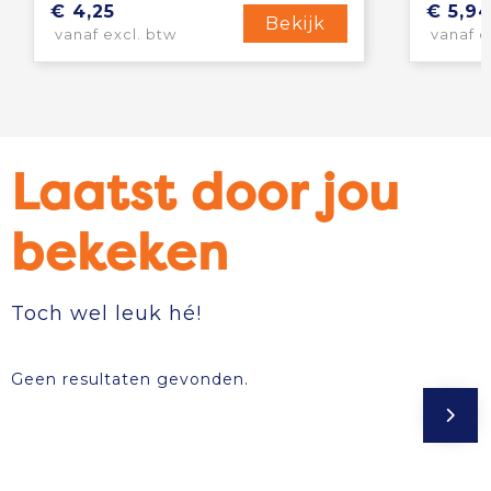
€ 4,25
€ 5,9
Bekijk
vanaf excl. btw
vanaf e
Laatst door jou
bekeken
Toch wel leuk hé!
Geen resultaten gevonden.