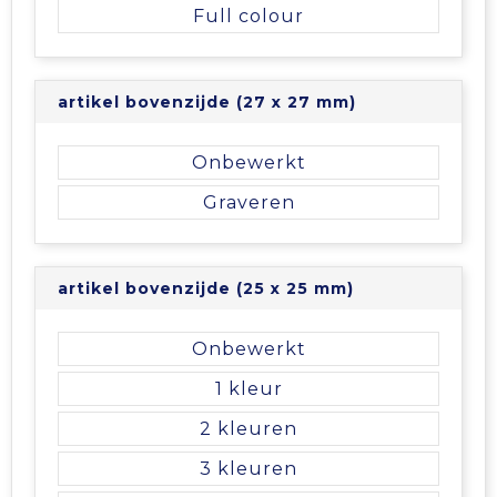
Vrije tijd en Strand
Veiligheidsvesten en Veiligheidshesjes
Picknicktassen en manden
Full colour
Waterflesjes
Vesten
Promotietassen
artikel bovenzijde (27 x 27 mm)
Gehoorbescherming
Reistassen
Onbewerkt
Reistassensets
Graveren
Rugzakken
artikel bovenzijde (25 x 25 mm)
Schoenentassen
Onbewerkt
Schoudertassen
1
Sporttassen
2
3
Strandtassen