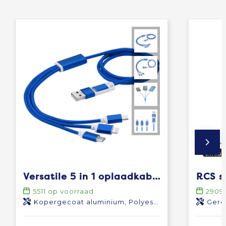
Versatile 5 in 1 oplaadkabel
5511
op voorraad
2909
Kopergecoat aluminium, Polyester
Gere