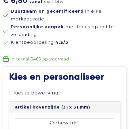
€ 6,80
vanaf
excl. btw
Reisbenodigdheden
Reflecterende polo's
Schoenen
Koeltassen en Koelboxen
Duurzaam
en
gecertificeerd
in elke
merkactivatie.
Schrijfwaren
Reflecterende vesten
Sweaters
Koffers en Trolleys
Persoonlijke aanpak
met focus op echte
verbinding
Sinterklaas
Regenkleding
T-Shirts
Laptop hoezen en tassen
Klantbeoordeling
4,3/5
Sleutelhangers en Lanyards
Schoenen
Vesten
Lunchtassen
In totaal
5465
op voorraad
Snoepgoed
Schorten en Sloven
Gilets
Matrozentassen
Kies en personaliseer
Spellen voor binnen en buiten
Sweaters
Opbergtassen
1. Kies je bewerking
Themapakketten
T-Shirts
Opvouwbare tassen
artikel bovenzijde (31 x 31 mm)
Veiligheid, Auto en Fiets
Veiligheidssignalering en Verlichting
Papieren tassen
Onbewerkt