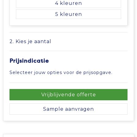
4
Tablettassen
5
Toilettassen
2. Kies je aantal
Waterbestendige tassen
Aktetassen
Prijsindicatie
Selecteer jouw opties voor de prijsopgave.
Trolleys
Vrijblijvende offerte
Sample aanvragen