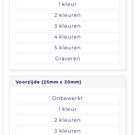
Vrije tijd en Strand
Veiligheidsvesten en Veiligheidshesjes
Picknicktassen en manden
1
2
Waterflesjes
Vesten
Promotietassen
3
Gehoorbescherming
Reistassen
4
5
Reistassensets
Graveren
Rugzakken
Schoenentassen
Voorzijde (25mm x 20mm)
Schoudertassen
Onbewerkt
1
Sporttassen
2
Strandtassen
3