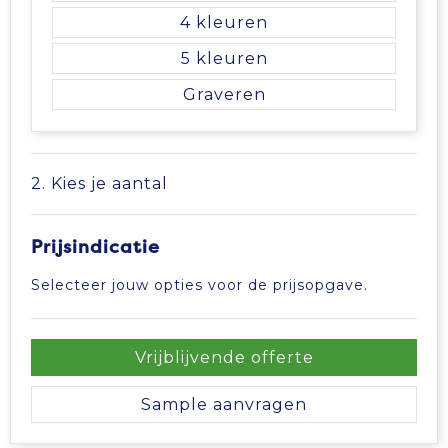
4
Tablettassen
5
Toilettassen
Graveren
Waterbestendige tassen
2. Kies je aantal
Aktetassen
Trolleys
Prijsindicatie
Selecteer jouw opties voor de prijsopgave.
Vrijblijvende offerte
Sample aanvragen