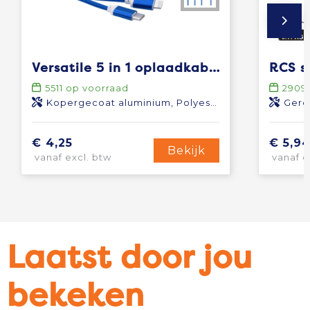
Versatile 5 in 1 oplaadkabel
5511
op voorraad
2909
Kopergecoat aluminium, Polyester
Gere
€ 4,25
€ 5,9
Bekijk
vanaf excl. btw
vanaf e
Laatst door jou
bekeken