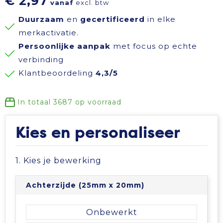
€ 2,97
vanaf
excl. btw
Reisbenodigdheden
Reflecterende polo's
Schoenen
Koeltassen en Koelboxen
Duurzaam
en
gecertificeerd
in elke
merkactivatie.
Schrijfwaren
Reflecterende vesten
Sweaters
Koffers en Trolleys
Persoonlijke aanpak
met focus op echte
verbinding
Sinterklaas
Regenkleding
T-Shirts
Laptop hoezen en tassen
Klantbeoordeling
4,3/5
Sleutelhangers en Lanyards
Schoenen
Vesten
Lunchtassen
In totaal
3687
op voorraad
Snoepgoed
Schorten en Sloven
Gilets
Matrozentassen
Kies en personaliseer
Spellen voor binnen en buiten
Sweaters
Opbergtassen
1. Kies je bewerking
Themapakketten
T-Shirts
Opvouwbare tassen
Achterzijde (25mm x 20mm)
Veiligheid, Auto en Fiets
Veiligheidssignalering en Verlichting
Papieren tassen
Onbewerkt