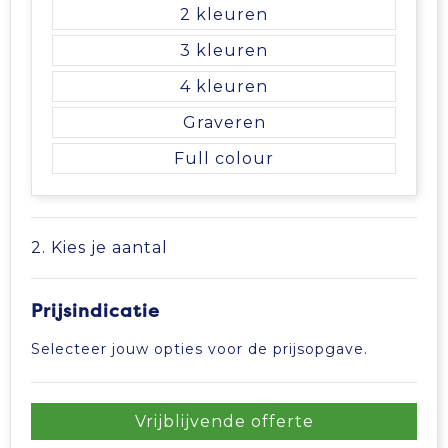
Vrije tijd en Strand
Veiligheidsvesten en Veiligheidshesjes
Picknicktassen en manden
2
3
Waterflesjes
Vesten
Promotietassen
4
Gehoorbescherming
Reistassen
Graveren
Full colour
Reistassensets
Rugzakken
2. Kies je aantal
Schoenentassen
Prijsindicatie
Schoudertassen
Selecteer jouw opties voor de prijsopgave.
Sporttassen
Vrijblijvende offerte
Strandtassen