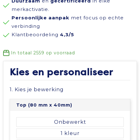
Duurzaam
en
gecertificeerd
in elke
Reisbenodigdheden
Reflecterende polo's
Schoenen
Koeltassen en Koelboxen
merkactivatie.
Persoonlijke aanpak
met focus op echte
Schrijfwaren
Reflecterende vesten
Sweaters
Koffers en Trolleys
verbinding
Klantbeoordeling
4,3/5
Sinterklaas
Regenkleding
T-Shirts
Laptop hoezen en tassen
In totaal
2559
op voorraad
Sleutelhangers en Lanyards
Schoenen
Vesten
Lunchtassen
Kies en personaliseer
Snoepgoed
Schorten en Sloven
Gilets
Matrozentassen
1. Kies je bewerking
Spellen voor binnen en buiten
Sweaters
Opbergtassen
Top (80 mm x 40mm)
Themapakketten
T-Shirts
Opvouwbare tassen
Onbewerkt
Veiligheid, Auto en Fiets
Veiligheidssignalering en Verlichting
Papieren tassen
1