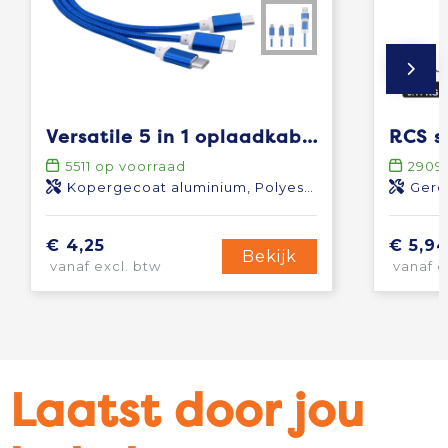
Versatile 5 in 1 oplaadkabel
5511
op voorraad
2909
Kopergecoat aluminium, Polyester
Gere
€ 4,25
€ 5,9
Bekijk
vanaf excl. btw
vanaf e
Laatst door jou