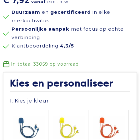
€ 7,92
vanaf
excl. btw
Reisbenodigdheden
Reflecterende polo's
Schoenen
Koeltassen en Koelboxen
Duurzaam
en
gecertificeerd
in elke
merkactivatie.
Schrijfwaren
Reflecterende vesten
Sweaters
Koffers en Trolleys
Persoonlijke aanpak
met focus op echte
verbinding
Sinterklaas
Regenkleding
T-Shirts
Laptop hoezen en tassen
Klantbeoordeling
4,3/5
Sleutelhangers en Lanyards
Schoenen
Vesten
Lunchtassen
In totaal
33059
op voorraad
Snoepgoed
Schorten en Sloven
Gilets
Matrozentassen
Kies en personaliseer
Spellen voor binnen en buiten
Sweaters
Opbergtassen
1. Kies je kleur
Themapakketten
T-Shirts
Opvouwbare tassen
Veiligheid, Auto en Fiets
Veiligheidssignalering en Verlichting
Papieren tassen