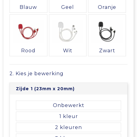
Vrije tijd en Strand
Veiligheidsvesten en Veiligheidshesjes
Picknicktassen en manden
Blauw
Geel
Oranje
Waterflesjes
Vesten
Promotietassen
Gehoorbescherming
Reistassen
Reistassensets
Rood
Wit
Zwart
Rugzakken
2. Kies je bewerking
Schoenentassen
Zijde 1 (23mm x 20mm)
Schoudertassen
Onbewerkt
Sporttassen
1
2
Strandtassen