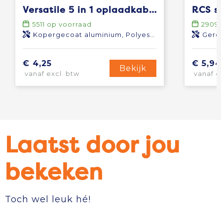
Versatile 5 in 1 oplaadkabel
5511
op voorraad
2909
Kopergecoat aluminium, Polyester
Gere
€ 4,25
€ 5,9
Bekijk
vanaf excl. btw
vanaf e
Laatst door jou
bekeken
Toch wel leuk hé!