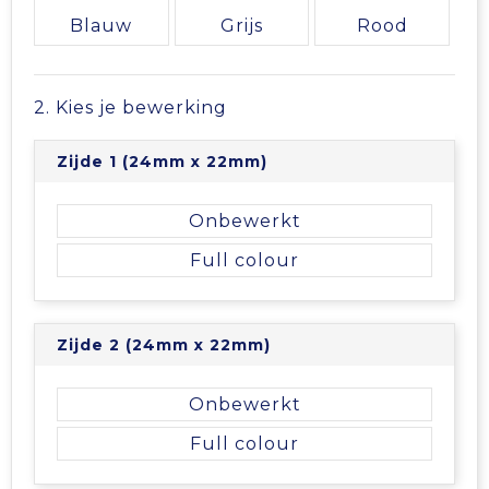
Vrije tijd en Strand
Veiligheidsvesten en Veiligheidshesjes
Picknicktassen en manden
Blauw
Grijs
Rood
Waterflesjes
Vesten
Promotietassen
2. Kies je bewerking
Gehoorbescherming
Reistassen
Zijde 1 (24mm x 22mm)
Reistassensets
Onbewerkt
Rugzakken
Full colour
Schoenentassen
Zijde 2 (24mm x 22mm)
Schoudertassen
Onbewerkt
Sporttassen
Full colour
Strandtassen