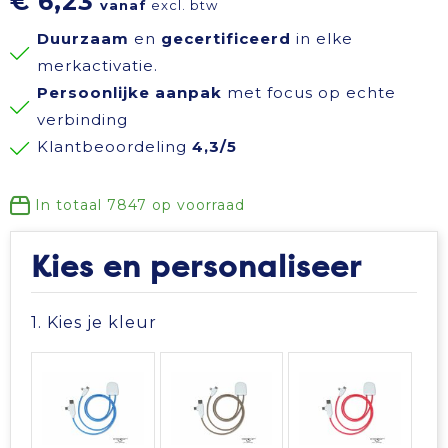
€ 6,23
vanaf
excl. btw
Reisbenodigdheden
Reflecterende polo's
Schoenen
Koeltassen en Koelboxen
Duurzaam
en
gecertificeerd
in elke
merkactivatie.
Schrijfwaren
Reflecterende vesten
Sweaters
Koffers en Trolleys
Persoonlijke aanpak
met focus op echte
verbinding
Sinterklaas
Regenkleding
T-Shirts
Laptop hoezen en tassen
Klantbeoordeling
4,3/5
Sleutelhangers en Lanyards
Schoenen
Vesten
Lunchtassen
In totaal
7847
op voorraad
Snoepgoed
Schorten en Sloven
Gilets
Matrozentassen
Kies en personaliseer
Spellen voor binnen en buiten
Sweaters
Opbergtassen
1. Kies je kleur
Themapakketten
T-Shirts
Opvouwbare tassen
Veiligheid, Auto en Fiets
Veiligheidssignalering en Verlichting
Papieren tassen