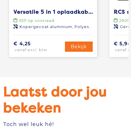
Versatile 5 in 1 oplaadkabel
5511
op voorraad
2909
Kopergecoat aluminium, Polyester
Gere
€ 4,25
€ 5,9
Bekijk
vanaf excl. btw
vanaf e
Laatst door jou
bekeken
Toch wel leuk hé!