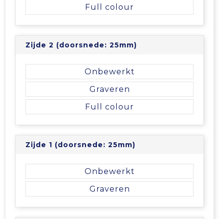
Vrije tijd en Strand
Veiligheidsvesten en Veiligheidshesjes
Picknicktassen en manden
Full colour
Waterflesjes
Vesten
Promotietassen
Zijde 2 (doorsnede: 25mm)
Gehoorbescherming
Reistassen
Onbewerkt
Reistassensets
Graveren
Rugzakken
Full colour
Schoenentassen
Zijde 1 (doorsnede: 25mm)
Schoudertassen
Onbewerkt
Sporttassen
Graveren
Strandtassen