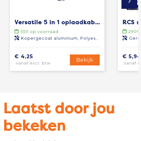
Versatile 5 in 1 oplaadkabel
5511
op voorraad
2909
Kopergecoat aluminium, Polyester
Gere
€ 4,25
€ 5,9
Bekijk
vanaf excl. btw
vanaf e
Laatst door jou
bekeken