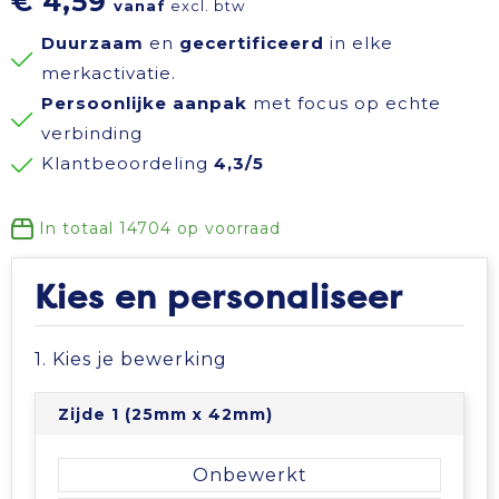
€ 4,59
vanaf
excl. btw
Reisbenodigdheden
Reflecterende polo's
Schoenen
Koeltassen en Koelboxen
Duurzaam
en
gecertificeerd
in elke
merkactivatie.
Schrijfwaren
Reflecterende vesten
Sweaters
Koffers en Trolleys
Persoonlijke aanpak
met focus op echte
verbinding
Sinterklaas
Regenkleding
T-Shirts
Laptop hoezen en tassen
Klantbeoordeling
4,3/5
Sleutelhangers en Lanyards
Schoenen
Vesten
Lunchtassen
In totaal
14704
op voorraad
Snoepgoed
Schorten en Sloven
Gilets
Matrozentassen
Kies en personaliseer
Spellen voor binnen en buiten
Sweaters
Opbergtassen
1. Kies je bewerking
Themapakketten
T-Shirts
Opvouwbare tassen
Zijde 1 (25mm x 42mm)
Veiligheid, Auto en Fiets
Veiligheidssignalering en Verlichting
Papieren tassen
Onbewerkt