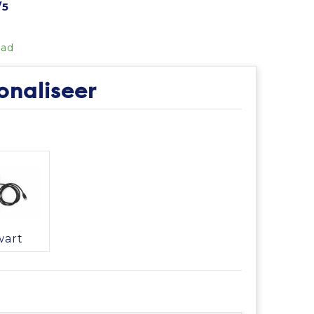
/5
aad
onaliseer
wart