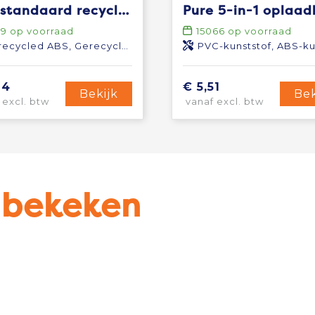
RCS standaard recycled plastic and TPE 4-in-1 kabel
09
op voorraad
15066
op voorraad
ecycled ABS, Gerecycled TPE
PVC-kunststof, ABS-kuns
94
€ 5,51
Bekijk
Bek
 excl. btw
vanaf excl. btw
u bekeken