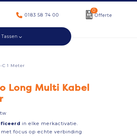
0
0183 58 74 00
Offerte
Tassen
-C 1 Meter
o Long Multi Kabel
r
btw
ificeerd
in elke merkactivatie.
met focus op echte verbinding