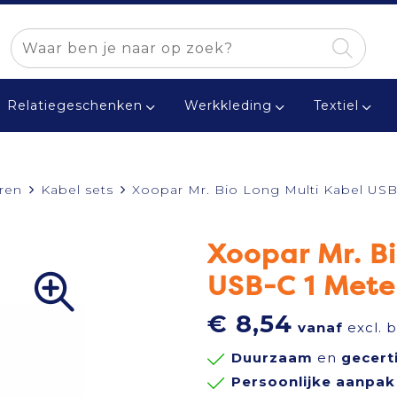
Relatiegeschenken
Werkkleding
Textiel
ren
Kabel sets
Xoopar Mr. Bio Long Multi Kabel USB
Xoopar Mr. Bi
USB-C 1 Mete
€ 8,54
vanaf
excl. 
Duurzaam
en
gecert
Persoonlijke aanpak