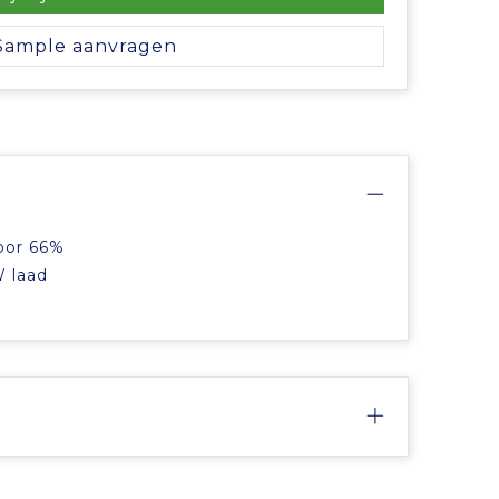
Sample aanvragen
voor 66%
W laad