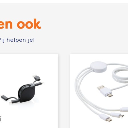
en ook
j helpen je!