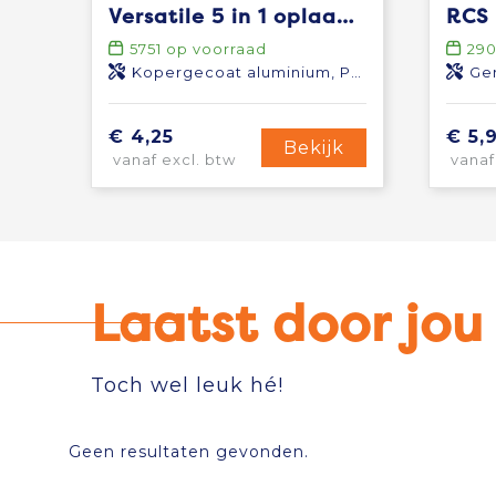
Versatile 5 in 1 oplaadkabel
5751
op voorraad
29
Kopergecoat aluminium, Polyester
Ger
€ 4,25
€ 5,
Bekijk
vanaf excl. btw
vanaf
Laatst door jo
Toch wel leuk hé!
Geen resultaten gevonden.