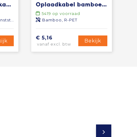
Pure 5-in-1 oplaadkabel met antibacterieel additief
Oplaadkabel bamboe met R-PET
5419
op voorraad
tstof
Bamboo, R-PET
€ 5,16
ijk
Bekijk
vanaf excl. btw