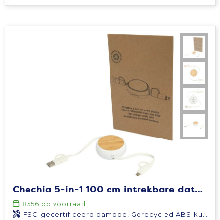
Chechia 5-in-1 100 cm intrekbare datasynchronisatie- en 45 W snellaadkabel van gerecycled plastic met bamboe details
8556
op voorraad
FSC-gecertificeerd bamboe, Gerecycled ABS-kunststof