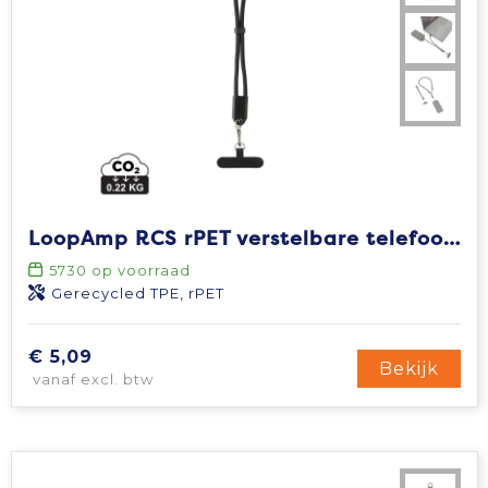
LoopAmp RCS rPET verstelbare telefoonarmband 60W kabel
5730
op voorraad
Gerecycled TPE, rPET
€ 5,09
Bekijk
vanaf excl. btw