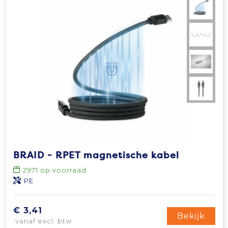
BRAID - RPET magnetische kabel
2971
op voorraad
PE
€ 3,41
Bekijk
vanaf excl. btw