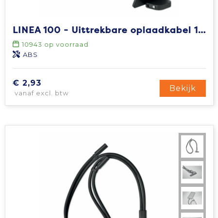
LINEA 100 - Uittrekbare oplaadkabel 100W
10943
op voorraad
ABS
€ 2,93
Bekijk
vanaf excl. btw