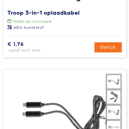
Tablettassen
Troop 3-in-1 oplaadkabel
15564
op voorraad
Toilettassen
ABS-kunststof
Waterbestendige tassen
€ 1,76
Bekijk
vanaf excl. btw
Aktetassen
Trolleys