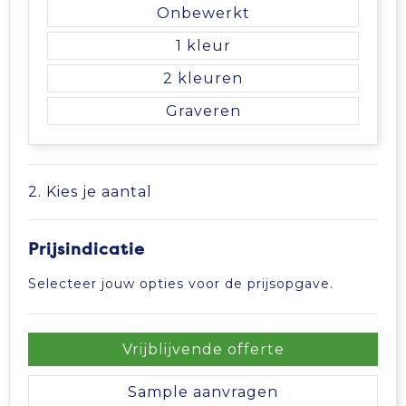
Vrije tijd en Strand
Veiligheidsvesten en Veiligheidshesjes
Picknicktassen en manden
Onbewerkt
1
Waterflesjes
Vesten
Promotietassen
2
Gehoorbescherming
Reistassen
Graveren
Reistassensets
2. Kies je aantal
Rugzakken
Schoenentassen
Prijsindicatie
Selecteer jouw opties voor de prijsopgave.
Schoudertassen
Sporttassen
Vrijblijvende offerte
Strandtassen
Sample aanvragen