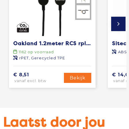
Oakland 1.2meter RCS rplastic 6-in-1 fast charging 45W kabel
1162
op voorraad
ABS
rPET, Gerecycled TPE
€ 8,51
€ 14,0
Bekijk
vanaf excl. btw
vanaf e
Laatst door jou