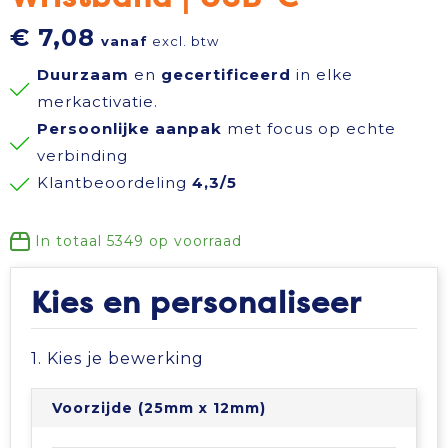
Reisbenodigdheden
Reflecterende polo's
Schoenen
Koeltassen en Koelboxen
€ 7,08
vanaf
excl. btw
Duurzaam
en
gecertificeerd
in elke
Schrijfwaren
Reflecterende vesten
Sweaters
Koffers en Trolleys
merkactivatie.
Persoonlijke aanpak
met focus op echte
Sinterklaas
Regenkleding
T-Shirts
Laptop hoezen en tassen
verbinding
Klantbeoordeling
4,3/5
Sleutelhangers en Lanyards
Schoenen
Vesten
Lunchtassen
Snoepgoed
Schorten en Sloven
Gilets
Matrozentassen
In totaal
5349
op voorraad
Spellen voor binnen en buiten
Sweaters
Opbergtassen
Kies en personaliseer
Themapakketten
T-Shirts
Opvouwbare tassen
1. Kies je bewerking
Veiligheid, Auto en Fiets
Veiligheidssignalering en Verlichting
Papieren tassen
Voorzijde (25mm x 12mm)