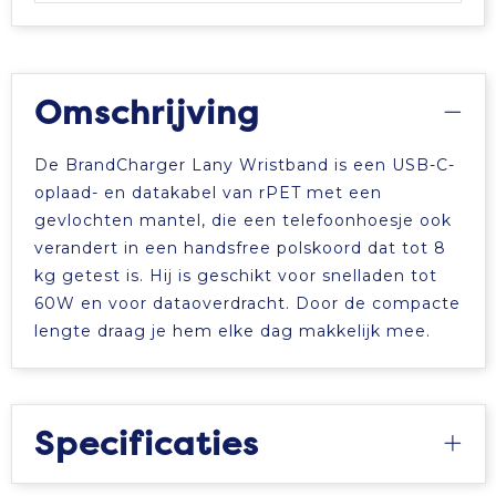
Tablettassen
Toilettassen
Omschrijving
Waterbestendige tassen
De BrandCharger Lany Wristband is een USB-C-
oplaad- en datakabel van rPET met een
Aktetassen
gevlochten mantel, die een telefoonhoesje ook
verandert in een handsfree polskoord dat tot 8
Trolleys
kg getest is. Hij is geschikt voor snelladen tot
60W en voor dataoverdracht. Door de compacte
lengte draag je hem elke dag makkelijk mee.
Specificaties