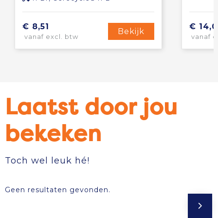
€ 8,51
€ 14,0
Bekijk
vanaf excl. btw
vanaf e
Laatst door jou
bekeken
Toch wel leuk hé!
Geen resultaten gevonden.