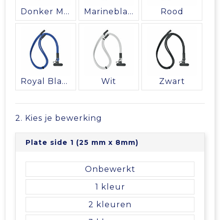
Vrije tijd en Strand
Veiligheidsvesten en Veiligheidshesjes
Picknicktassen en manden
Donker Marinegroen
Marineblauw
Rood
Waterflesjes
Vesten
Promotietassen
Gehoorbescherming
Reistassen
Reistassensets
Royal Blauw
Wit
Zwart
Rugzakken
2. Kies je bewerking
Schoenentassen
Plate side 1 (25 mm x 8mm)
Schoudertassen
Onbewerkt
Sporttassen
1
2
Strandtassen