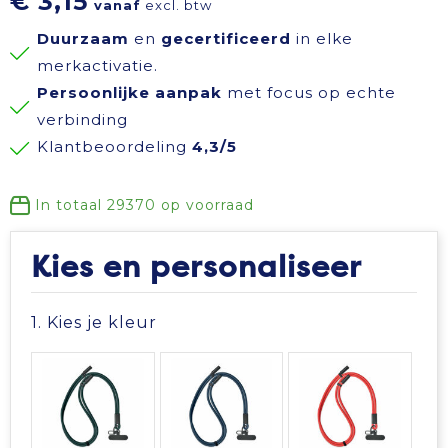
€ 3,15
vanaf
excl. btw
Reisbenodigdheden
Reflecterende polo's
Schoenen
Koeltassen en Koelboxen
Duurzaam
en
gecertificeerd
in elke
merkactivatie.
Schrijfwaren
Reflecterende vesten
Sweaters
Koffers en Trolleys
Persoonlijke aanpak
met focus op echte
verbinding
Sinterklaas
Regenkleding
T-Shirts
Laptop hoezen en tassen
Klantbeoordeling
4,3/5
Sleutelhangers en Lanyards
Schoenen
Vesten
Lunchtassen
In totaal
29370
op voorraad
Snoepgoed
Schorten en Sloven
Gilets
Matrozentassen
Kies en personaliseer
Spellen voor binnen en buiten
Sweaters
Opbergtassen
1. Kies je kleur
Themapakketten
T-Shirts
Opvouwbare tassen
Veiligheid, Auto en Fiets
Veiligheidssignalering en Verlichting
Papieren tassen