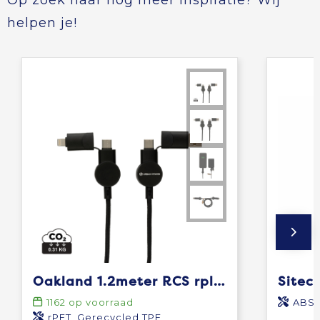
Op zoek naar nog meer inspiratie? Wij
helpen je!
Oakland 1.2meter RCS rplastic 6-in-1 fast charging 45W kabel
1162
op voorraad
ABS
rPET, Gerecycled TPE