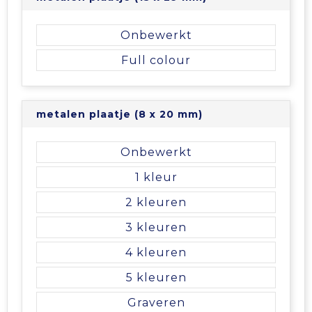
Vrije tijd en Strand
Veiligheidsvesten en Veiligheidshesjes
Picknicktassen en manden
Onbewerkt
Waterflesjes
Vesten
Promotietassen
Full colour
Gehoorbescherming
Reistassen
Reistassensets
metalen plaatje (8 x 20 mm)
Rugzakken
Onbewerkt
1
Schoenentassen
2
Schoudertassen
3
4
Sporttassen
5
Strandtassen
Graveren