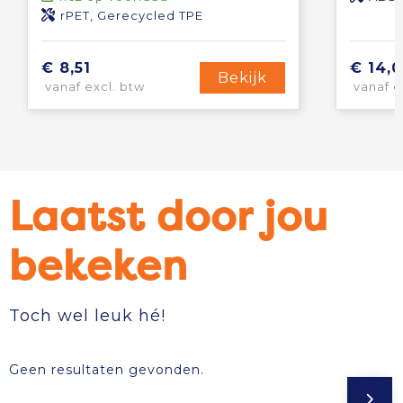
rPET, Gerecycled TPE
€ 8,51
€ 14,0
Bekijk
vanaf excl. btw
vanaf e
Laatst door jou
bekeken
Toch wel leuk hé!
Geen resultaten gevonden.