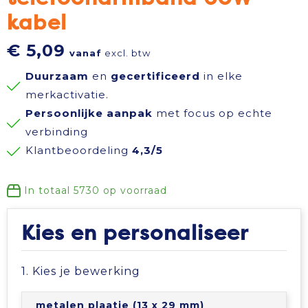
kabel
Reisbenodigdheden
Reflecterende polo's
Schoenen
Koeltassen en Koelboxen
€ 5,09
vanaf
excl. btw
Schrijfwaren
Reflecterende vesten
Sweaters
Koffers en Trolleys
Duurzaam
en
gecertificeerd
in elke
Sinterklaas
Regenkleding
T-Shirts
Laptop hoezen en tassen
merkactivatie.
Persoonlijke aanpak
met focus op echte
Sleutelhangers en Lanyards
Schoenen
Vesten
Lunchtassen
verbinding
Klantbeoordeling
4,3/5
Snoepgoed
Schorten en Sloven
Gilets
Matrozentassen
In totaal
5730
op voorraad
Spellen voor binnen en buiten
Sweaters
Opbergtassen
Kies en personaliseer
Themapakketten
T-Shirts
Opvouwbare tassen
1. Kies je bewerking
Veiligheid, Auto en Fiets
Veiligheidssignalering en Verlichting
Papieren tassen
metalen plaatje (13 x 29 mm)