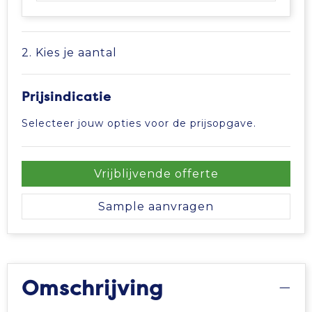
Tablettassen
2. Kies je aantal
Toilettassen
Prijsindicatie
Waterbestendige tassen
Selecteer jouw opties voor de prijsopgave.
Aktetassen
Trolleys
Vrijblijvende offerte
Sample aanvragen
Omschrijving