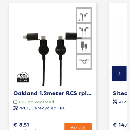
Oakland 1.2meter RCS rplastic 6-in-1 fast charging 45W kabel
1162
op voorraad
ABS
rPET, Gerecycled TPE
€ 8,51
€ 14,0
Bekijk