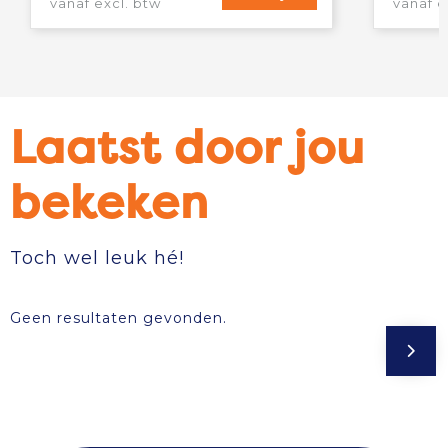
vanaf excl. btw
vanaf e
Laatst door jou
bekeken
Toch wel leuk hé!
Geen resultaten gevonden.