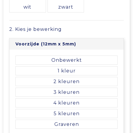
Vrije tijd en Strand
Veiligheidsvesten en Veiligheidshesjes
Picknicktassen en manden
wit
zwart
Waterflesjes
Vesten
Promotietassen
2. Kies je bewerking
Gehoorbescherming
Reistassen
Voorzijde (12mm x 5mm)
Reistassensets
Onbewerkt
Rugzakken
1
Schoenentassen
2
3
Schoudertassen
4
Sporttassen
5
Graveren
Strandtassen