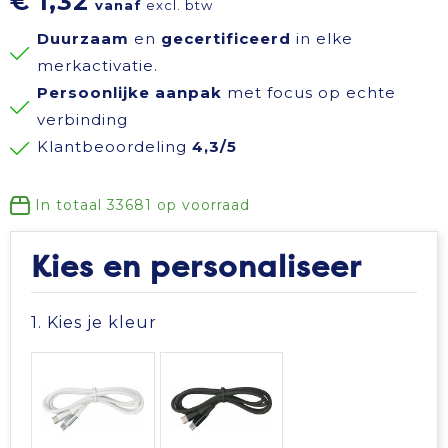
€ 1,32
vanaf
excl. btw
Reisbenodigdheden
Reflecterende polo's
Schoenen
Koeltassen en Koelboxen
Duurzaam
en
gecertificeerd
in elke
merkactivatie.
Schrijfwaren
Reflecterende vesten
Sweaters
Koffers en Trolleys
Persoonlijke aanpak
met focus op echte
verbinding
Sinterklaas
Regenkleding
T-Shirts
Laptop hoezen en tassen
Klantbeoordeling
4,3/5
Sleutelhangers en Lanyards
Schoenen
Vesten
Lunchtassen
In totaal
33681
op voorraad
Snoepgoed
Schorten en Sloven
Gilets
Matrozentassen
Kies en personaliseer
Spellen voor binnen en buiten
Sweaters
Opbergtassen
1. Kies je kleur
Themapakketten
T-Shirts
Opvouwbare tassen
Veiligheid, Auto en Fiets
Veiligheidssignalering en Verlichting
Papieren tassen