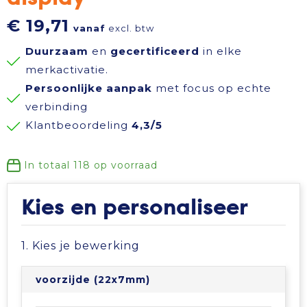
Reisbenodigdheden
Reflecterende polo's
Schoenen
Koeltassen en Koelboxen
€ 19,71
vanaf
excl. btw
Duurzaam
en
gecertificeerd
in elke
Schrijfwaren
Reflecterende vesten
Sweaters
Koffers en Trolleys
merkactivatie.
Persoonlijke aanpak
met focus op echte
Sinterklaas
Regenkleding
T-Shirts
Laptop hoezen en tassen
verbinding
Klantbeoordeling
4,3/5
Sleutelhangers en Lanyards
Schoenen
Vesten
Lunchtassen
Snoepgoed
Schorten en Sloven
Gilets
Matrozentassen
In totaal
118
op voorraad
Spellen voor binnen en buiten
Sweaters
Opbergtassen
Kies en personaliseer
Themapakketten
T-Shirts
Opvouwbare tassen
1. Kies je bewerking
Veiligheid, Auto en Fiets
Veiligheidssignalering en Verlichting
Papieren tassen
voorzijde (22x7mm)