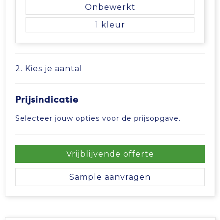
Vrije tijd en Strand
Veiligheidsvesten en Veiligheidshesjes
Picknicktassen en manden
Onbewerkt
1
Waterflesjes
Vesten
Promotietassen
Gehoorbescherming
Reistassen
2. Kies je aantal
Reistassensets
Prijsindicatie
Rugzakken
Selecteer jouw opties voor de prijsopgave.
Schoenentassen
Vrijblijvende offerte
Schoudertassen
Sample aanvragen
Sporttassen
Strandtassen