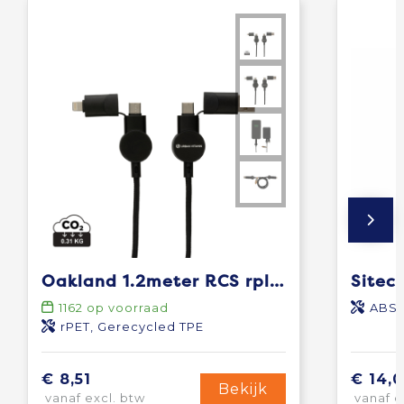
Oakland 1.2meter RCS rplastic 6-in-1 fast charging 45W kabel
1162
op voorraad
ABS
rPET, Gerecycled TPE
€ 8,51
€ 14,0
Bekijk
vanaf excl. btw
vanaf e