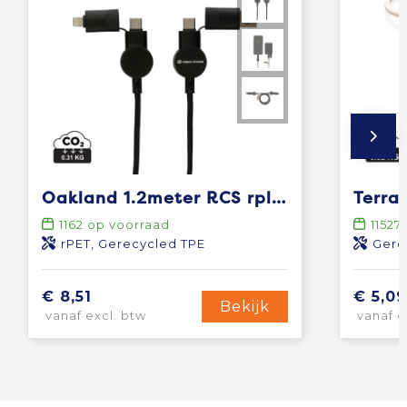
Oakland 1.2meter RCS rplastic 6-in-1 fast charging 45W kabel
1162
op voorraad
11527
rPET, Gerecycled TPE
Gerecyc
€ 8,51
€ 5,09
Bekijk
vanaf excl. btw
vanaf e