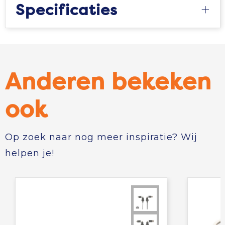
Specificaties
Tablettassen
Toilettassen
Waterbestendige tassen
Anderen bekeken
Aktetassen
ook
Trolleys
Op zoek naar nog meer inspiratie? Wij
helpen je!