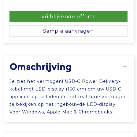
Vrije tijd en Strand
Veiligheidsvesten en Veiligheidshesjes
Picknicktassen en manden
Vrijblijvende offerte
Waterflesjes
Vesten
Promotietassen
Sample aanvragen
Gehoorbescherming
Reistassen
Reistassensets
Omschrijving
Rugzakken
Je ziet het vermogen! USB-C Power Delivery-
Schoenentassen
kabel met LED-display (150 cm) om uw USB-C-
apparaat op te laden en het real-time vermogen
Schoudertassen
te bekijken op het ingebouwde LED-display.
Voor Windows, Apple Mac & Chromebooks.
Sporttassen
Strandtassen