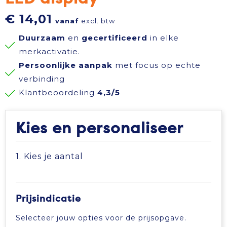
Reisbenodigdheden
Reflecterende polo's
Schoenen
Koeltassen en Koelboxen
€ 14,01
vanaf
excl. btw
Duurzaam
en
gecertificeerd
in elke
Schrijfwaren
Reflecterende vesten
Sweaters
Koffers en Trolleys
merkactivatie.
Persoonlijke aanpak
met focus op echte
Sinterklaas
Regenkleding
T-Shirts
Laptop hoezen en tassen
verbinding
Klantbeoordeling
4,3/5
Sleutelhangers en Lanyards
Schoenen
Vesten
Lunchtassen
Snoepgoed
Schorten en Sloven
Gilets
Matrozentassen
Kies en personaliseer
Spellen voor binnen en buiten
Sweaters
Opbergtassen
1. Kies je aantal
Themapakketten
T-Shirts
Opvouwbare tassen
Prijsindicatie
Veiligheid, Auto en Fiets
Veiligheidssignalering en Verlichting
Papieren tassen
Selecteer jouw opties voor de prijsopgave.