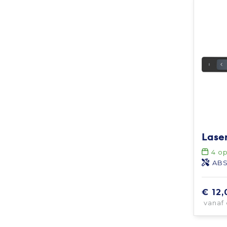
4
op
ABS
€ 12,
vanaf 