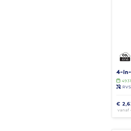
4-in
493
RV
€ 2,6
vanaf 