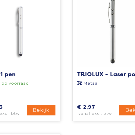
-1 pen
1
op voorraad
Metaal
S
3
€ 2,97
Bekijk
Bek
excl. btw
vanaf excl. btw