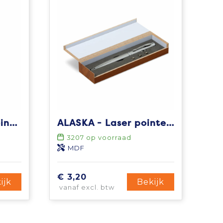
TRIOLUX - Laser pointer touch pen
ALASKA - Laser pointer touch pen
3207
op voorraad
MDF
€ 3,20
ijk
Bekijk
vanaf excl. btw