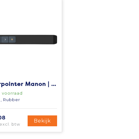
Laserpointer Manon | Kunststof | USB oplaadbaar
 voorraad
, Rubber
08
Bekijk
excl. btw