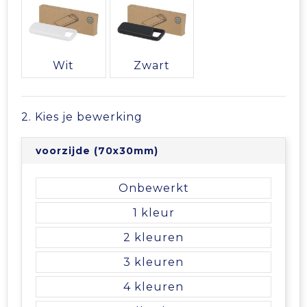
Vrije tijd en Strand
Veiligheidsvesten en Veiligheidshesjes
Picknicktassen en manden
Waterflesjes
Vesten
Promotietassen
Wit
Zwart
Gehoorbescherming
Reistassen
Reistassensets
2. Kies je bewerking
Rugzakken
voorzijde (70x30mm)
Schoenentassen
Onbewerkt
1
Schoudertassen
2
Sporttassen
3
4
Strandtassen