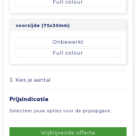
Full colour
Tablettassen
voorzijde (75x30mm)
Toilettassen
Onbewerkt
Waterbestendige tassen
Full colour
Aktetassen
Trolleys
3. Kies je aantal
Prijsindicatie
Selecteer jouw opties voor de prijsopgave.
Vrijblijvende offerte