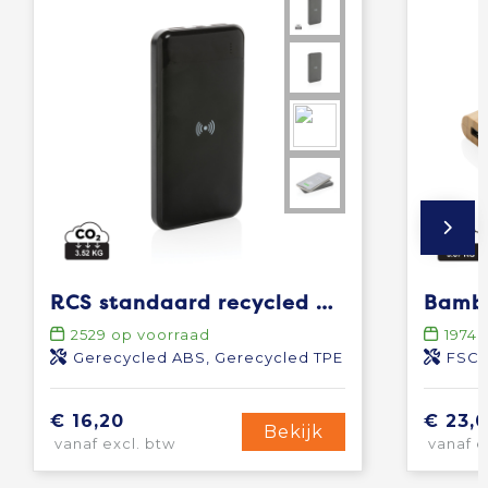
RCS standaard recycled plastic wireless powerbank
2529
op voorraad
1974
o
Gerecycled ABS, Gerecycled TPE
FSC
€ 16,20
€ 23,
Bekijk
vanaf excl. btw
vanaf e