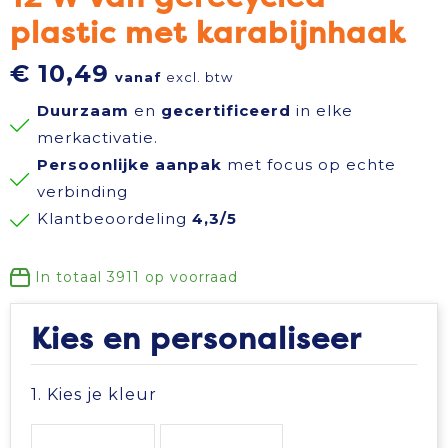
plastic met karabijnhaak
Reisbenodigdheden
Reflecterende polo's
Schoenen
Koeltassen en Koelboxen
€ 10,49
vanaf
excl. btw
Schrijfwaren
Reflecterende vesten
Sweaters
Koffers en Trolleys
Duurzaam
en
gecertificeerd
in elke
Sinterklaas
Regenkleding
T-Shirts
Laptop hoezen en tassen
merkactivatie.
Persoonlijke aanpak
met focus op echte
Sleutelhangers en Lanyards
Schoenen
Vesten
Lunchtassen
verbinding
Klantbeoordeling
4,3/5
Snoepgoed
Schorten en Sloven
Gilets
Matrozentassen
In totaal
3911
op voorraad
Spellen voor binnen en buiten
Sweaters
Opbergtassen
Kies en personaliseer
Themapakketten
T-Shirts
Opvouwbare tassen
1. Kies je kleur
Veiligheid, Auto en Fiets
Veiligheidssignalering en Verlichting
Papieren tassen