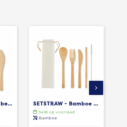
SETBOO - Bamboe bestekset
SETSTRAW - Bamboe bestekset met rietje
9418
op voorraad
Bamboe