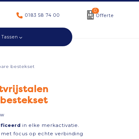
0
0183 58 74 00
Offerte
Tassen
kbare bestekset
tvrijstalen
 bestekset
tw
ificeerd
in elke merkactivatie.
met focus op echte verbinding