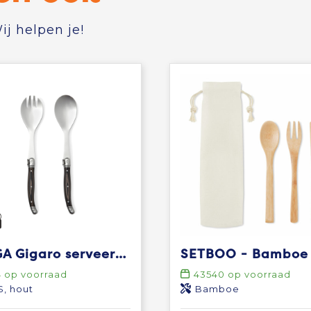
j helpen je!
VINGA Gigaro serveerbestek
4
op voorraad
43540
op voorraad
, hout
Bamboe