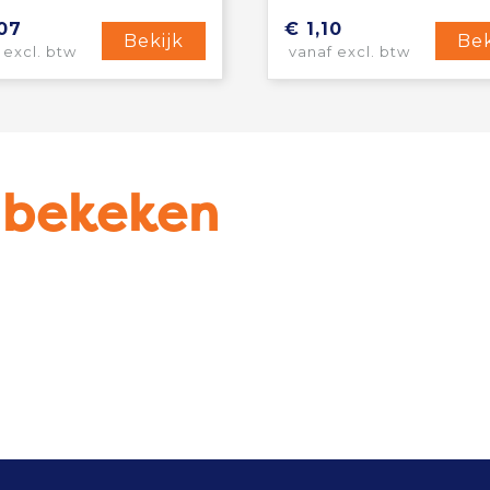
,07
€ 1,10
Bekijk
Bek
 excl. btw
vanaf excl. btw
u bekeken