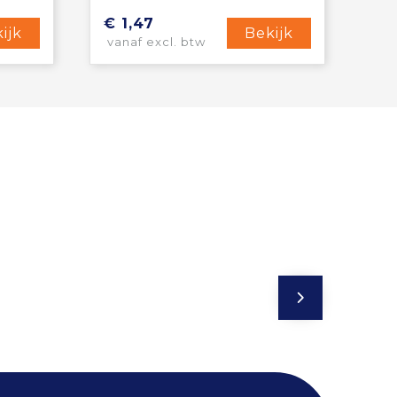
€ 1,47
ijk
Bekijk
vanaf excl. btw