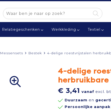
Relatiegeschenken
Werkkleding
Textiel
 Messensets
Bestek
4-delige roestvrijstalen herbrui
4-delige roes
herbruikbare
€ 3,41
vanaf
excl. b
Duurzaam
en
gecert
Persoonlijke aanpak