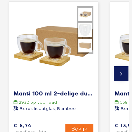
Manti 100 ml 2-delige dubbelwandige glazen kop met bamboe onderzetter
2932
op voorraad
558
o
Borosilicaatglas, Bamboe
Boro
€ 6,74
€ 13,9
Bekijk
vanaf excl. btw
vanaf e