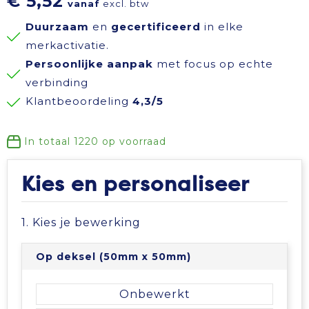
€ 5,52
vanaf
excl. btw
Reisbenodigdheden
Reflecterende polo's
Schoenen
Koeltassen en Koelboxen
Duurzaam
en
gecertificeerd
in elke
merkactivatie.
Schrijfwaren
Reflecterende vesten
Sweaters
Koffers en Trolleys
Persoonlijke aanpak
met focus op echte
verbinding
Sinterklaas
Regenkleding
T-Shirts
Laptop hoezen en tassen
Klantbeoordeling
4,3/5
Sleutelhangers en Lanyards
Schoenen
Vesten
Lunchtassen
In totaal
1220
op voorraad
Snoepgoed
Schorten en Sloven
Gilets
Matrozentassen
Kies en personaliseer
Spellen voor binnen en buiten
Sweaters
Opbergtassen
1. Kies je bewerking
Themapakketten
T-Shirts
Opvouwbare tassen
Op deksel (50mm x 50mm)
Veiligheid, Auto en Fiets
Veiligheidssignalering en Verlichting
Papieren tassen
Onbewerkt