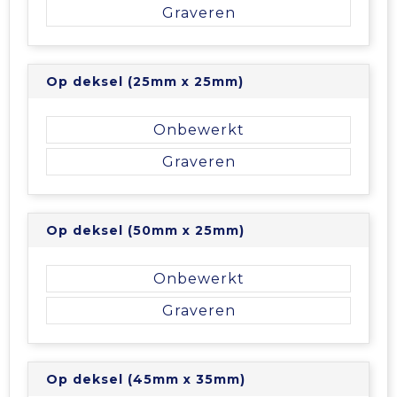
Vrije tijd en Strand
Veiligheidsvesten en Veiligheidshesjes
Picknicktassen en manden
Graveren
Waterflesjes
Vesten
Promotietassen
Op deksel (25mm x 25mm)
Gehoorbescherming
Reistassen
Onbewerkt
Reistassensets
Graveren
Rugzakken
Op deksel (50mm x 25mm)
Schoenentassen
Onbewerkt
Schoudertassen
Graveren
Sporttassen
Strandtassen
Op deksel (45mm x 35mm)