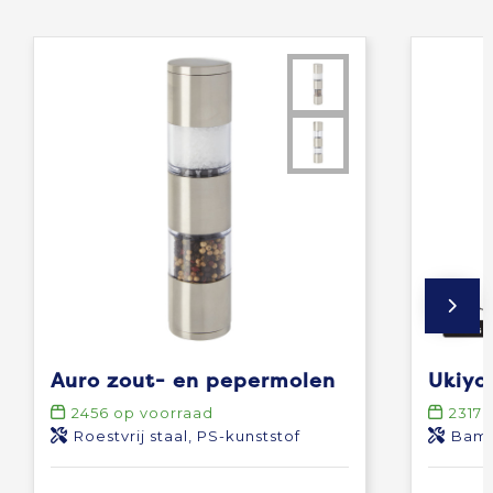
Auro zout- en pepermolen
2456
op voorraad
2317
o
Roestvrij staal, PS-kunststof
Bamb