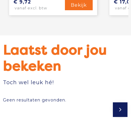
€ 9,72
€ 17,0
Bekijk
vanaf excl. btw
vanaf e
Laatst door jou
bekeken
Toch wel leuk hé!
Geen resultaten gevonden.