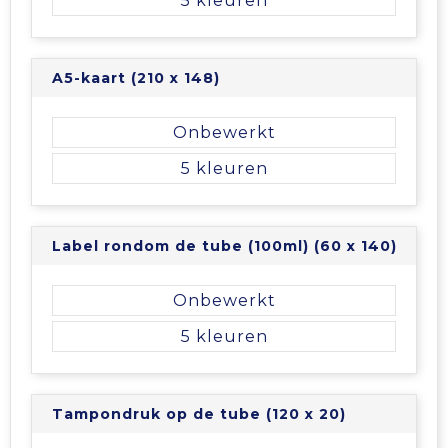
5
Vrije tijd en Strand
Veiligheidsvesten en Veiligheidshesjes
Picknicktassen en manden
Waterflesjes
Vesten
Promotietassen
A5-kaart (210 x 148)
Gehoorbescherming
Reistassen
Onbewerkt
Reistassensets
5
Rugzakken
Label rondom de tube (100ml) (60 x 140)
Schoenentassen
Onbewerkt
Schoudertassen
5
Sporttassen
Tampondruk op de tube (120 x 20)
Strandtassen