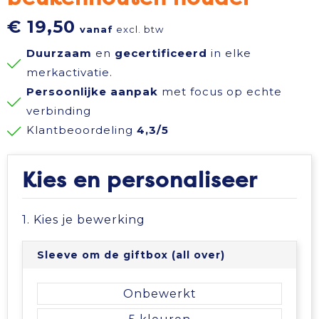
Reisbenodigdheden
Reflecterende polo's
Schoenen
Koeltassen en Koelboxen
€ 19,50
vanaf
excl. btw
Duurzaam
en
gecertificeerd
in elke
Schrijfwaren
Reflecterende vesten
Sweaters
Koffers en Trolleys
merkactivatie.
Persoonlijke aanpak
met focus op echte
Sinterklaas
Regenkleding
T-Shirts
Laptop hoezen en tassen
verbinding
Klantbeoordeling
4,3/5
Sleutelhangers en Lanyards
Schoenen
Vesten
Lunchtassen
Snoepgoed
Schorten en Sloven
Gilets
Matrozentassen
Kies en personaliseer
Spellen voor binnen en buiten
Sweaters
Opbergtassen
1. Kies je bewerking
Themapakketten
T-Shirts
Opvouwbare tassen
Sleeve om de giftbox (all over)
Veiligheid, Auto en Fiets
Veiligheidssignalering en Verlichting
Papieren tassen
Onbewerkt