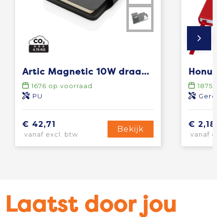
Artic Magnetic 10W draadloos oplaadbaar A5-notitieboek
1676
op voorraad
1875
PU
Gere
€ 42,71
€ 2,18
Bekijk
vanaf excl. btw
vanaf e
Laatst door jou