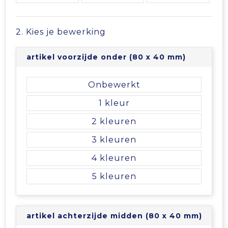
Vrije tijd en Strand
Veiligheidsvesten en Veiligheidshesjes
Picknicktassen en manden
Waterflesjes
Vesten
Promotietassen
2. Kies je bewerking
Gehoorbescherming
Reistassen
artikel voorzijde onder (80 x 40 mm)
Reistassensets
Onbewerkt
1
Rugzakken
2
Schoenentassen
3
4
Schoudertassen
5
Sporttassen
artikel achterzijde midden (80 x 40 mm)
Strandtassen