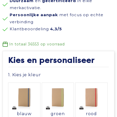
Duurzaam
en
gecertificeerd
in elke
Reisbenodigdheden
Reflecterende polo's
Schoenen
Koeltassen en Koelboxen
merkactivatie.
Persoonlijke aanpak
met focus op echte
Schrijfwaren
Reflecterende vesten
Sweaters
Koffers en Trolleys
verbinding
Klantbeoordeling
4,3/5
Sinterklaas
Regenkleding
T-Shirts
Laptop hoezen en tassen
In totaal
36553
op voorraad
Sleutelhangers en Lanyards
Schoenen
Vesten
Lunchtassen
Kies en personaliseer
Snoepgoed
Schorten en Sloven
Gilets
Matrozentassen
1. Kies je kleur
Spellen voor binnen en buiten
Sweaters
Opbergtassen
Themapakketten
T-Shirts
Opvouwbare tassen
Veiligheid, Auto en Fiets
Veiligheidssignalering en Verlichting
Papieren tassen
blauw
groen
rood