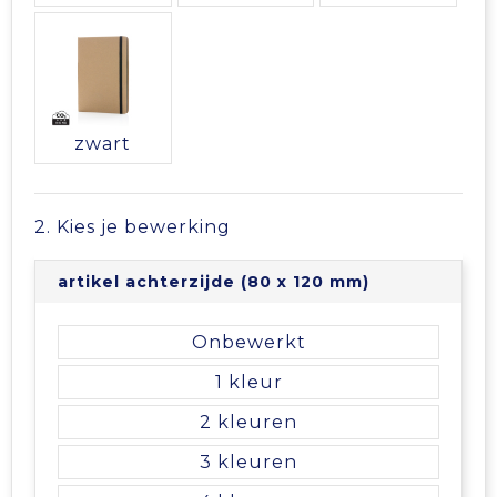
Vrije tijd en Strand
Veiligheidsvesten en Veiligheidshesjes
Picknicktassen en manden
Waterflesjes
Vesten
Promotietassen
Gehoorbescherming
Reistassen
zwart
Reistassensets
2. Kies je bewerking
Rugzakken
artikel achterzijde (80 x 120 mm)
Schoenentassen
Onbewerkt
Schoudertassen
1
Sporttassen
2
3
Strandtassen