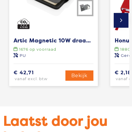
Artic Magnetic 10W draadloos oplaadbaar A5-notitieboek
1676
op voorraad
1880
PU
Gere
€ 42,71
€ 2,18
Bekijk
vanaf excl. btw
vanaf e
Laatst door jou