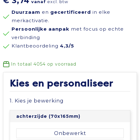
€ 3,74
vanaf
excl. btw
Reisbenodigdheden
Reflecterende polo's
Schoenen
Koeltassen en Koelboxen
Duurzaam
en
gecertificeerd
in elke
merkactivatie.
Schrijfwaren
Reflecterende vesten
Sweaters
Koffers en Trolleys
Persoonlijke aanpak
met focus op echte
verbinding
Sinterklaas
Regenkleding
T-Shirts
Laptop hoezen en tassen
Klantbeoordeling
4,3/5
Sleutelhangers en Lanyards
Schoenen
Vesten
Lunchtassen
In totaal
4054
op voorraad
Snoepgoed
Schorten en Sloven
Gilets
Matrozentassen
Kies en personaliseer
Spellen voor binnen en buiten
Sweaters
Opbergtassen
1. Kies je bewerking
Themapakketten
T-Shirts
Opvouwbare tassen
achterzijde (70x165mm)
Veiligheid, Auto en Fiets
Veiligheidssignalering en Verlichting
Papieren tassen
Onbewerkt