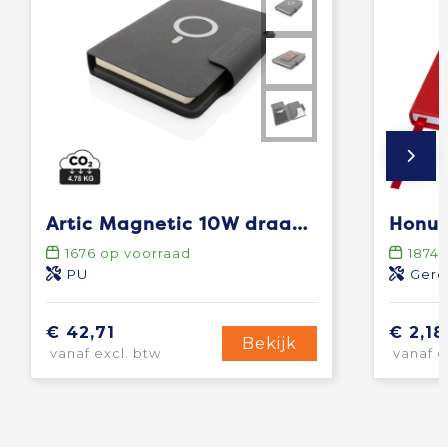
Artic Magnetic 10W draadloos oplaadbaar A5-notitieboek
1676
op voorraad
18745
PU
Gere
€ 42,71
€ 2,18
Bekijk
vanaf excl. btw
vanaf e