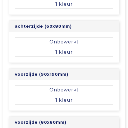
Vrije tijd en Strand
Veiligheidsvesten en Veiligheidshesjes
Picknicktassen en manden
1
Waterflesjes
Vesten
Promotietassen
achterzijde (60x80mm)
Gehoorbescherming
Reistassen
Onbewerkt
Reistassensets
1
Rugzakken
voorzijde (90x190mm)
Schoenentassen
Onbewerkt
Schoudertassen
1
Sporttassen
Strandtassen
voorzijde (80x80mm)