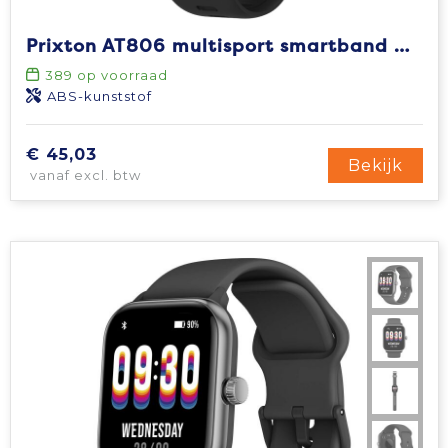
Prixton AT806 multisport smartband met gps
389
op voorraad
ABS-kunststof
€ 45,03
Bekijk
vanaf excl. btw