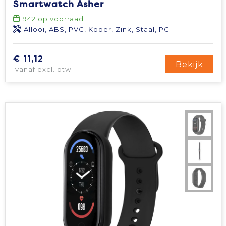
Smartwatch Asher
Tablettassen
942
op voorraad
Allooi, ABS, PVC, Koper, Zink, Staal, PC
Toilettassen
€ 11,12
Bekijk
vanaf excl. btw
Waterbestendige tassen
Aktetassen
Trolleys