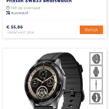
Prixton SWB33 smartwatch
749
op voorraad
Kunststof
€ 55,86
Bekijk
vanaf excl. btw