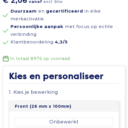
€ 2,06
vanaf
excl. btw
Reisbenodigdheden
Reflecterende polo's
Schoenen
Koeltassen en Koelboxen
Duurzaam
en
gecertificeerd
in elke
merkactivatie.
Schrijfwaren
Reflecterende vesten
Sweaters
Koffers en Trolleys
Persoonlijke aanpak
met focus op echte
verbinding
Sinterklaas
Regenkleding
T-Shirts
Laptop hoezen en tassen
Klantbeoordeling
4,3/5
Sleutelhangers en Lanyards
Schoenen
Vesten
Lunchtassen
In totaal
8976
op voorraad
Snoepgoed
Schorten en Sloven
Gilets
Matrozentassen
Kies en personaliseer
Spellen voor binnen en buiten
Sweaters
Opbergtassen
1. Kies je bewerking
Themapakketten
T-Shirts
Opvouwbare tassen
Front (26 mm x 100mm)
Veiligheid, Auto en Fiets
Veiligheidssignalering en Verlichting
Papieren tassen
Onbewerkt