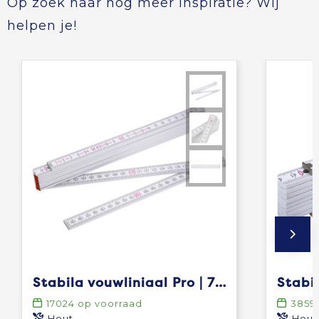
Op zoek naar nog meer inspiratie? Wij
helpen je!
Stabila vouwliniaal Pro | 700-serie
17024
op voorraad
3859
Hout
Hout