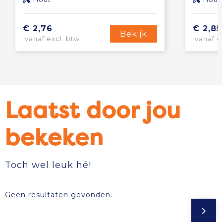
€ 2,76
€ 2,85
Bekijk
vanaf excl. btw
vanaf e
Laatst door jou
bekeken
Toch wel leuk hé!
Geen resultaten gevonden.