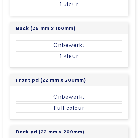
Vrije tijd en Strand
Veiligheidsvesten en Veiligheidshesjes
Picknicktassen en manden
1
Waterflesjes
Vesten
Promotietassen
Back (26 mm x 100mm)
Gehoorbescherming
Reistassen
Onbewerkt
Reistassensets
1
Rugzakken
Front pd (22 mm x 200mm)
Schoenentassen
Onbewerkt
Schoudertassen
Full colour
Sporttassen
Strandtassen
Back pd (22 mm x 200mm)