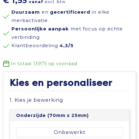
€ 1,55
vanaf
excl. btw
Reisbenodigdheden
Reflecterende polo's
Schoenen
Koeltassen en Koelboxen
Duurzaam
en
gecertificeerd
in elke
merkactivatie.
Schrijfwaren
Reflecterende vesten
Sweaters
Koffers en Trolleys
Persoonlijke aanpak
met focus op echte
verbinding
Sinterklaas
Regenkleding
T-Shirts
Laptop hoezen en tassen
Klantbeoordeling
4,3/5
Sleutelhangers en Lanyards
Schoenen
Vesten
Lunchtassen
In totaal
13975
op voorraad
Snoepgoed
Schorten en Sloven
Gilets
Matrozentassen
Kies en personaliseer
Spellen voor binnen en buiten
Sweaters
Opbergtassen
1. Kies je bewerking
Themapakketten
T-Shirts
Opvouwbare tassen
Onderzijde (70mm x 25mm)
Veiligheid, Auto en Fiets
Veiligheidssignalering en Verlichting
Papieren tassen
Onbewerkt