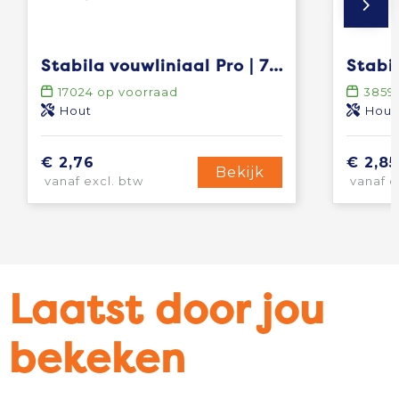
Stabila vouwliniaal Pro | 700-serie
17024
op voorraad
3859
Hout
Hout
€ 2,76
€ 2,85
Bekijk
vanaf excl. btw
vanaf e
Laatst door jou
bekeken