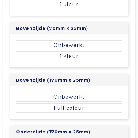
Vrije tijd en Strand
Veiligheidsvesten en Veiligheidshesjes
Picknicktassen en manden
1
Waterflesjes
Vesten
Promotietassen
Bovenzijde (70mm x 25mm)
Gehoorbescherming
Reistassen
Onbewerkt
Reistassensets
1
Rugzakken
Bovenzijde (170mm x 25mm)
Schoenentassen
Onbewerkt
Schoudertassen
Full colour
Sporttassen
Strandtassen
Onderzijde (170mm x 25mm)