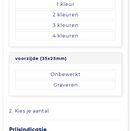
Vrije tijd en Strand
Veiligheidsvesten en Veiligheidshesjes
Picknicktassen en manden
1
2
Waterflesjes
Vesten
Promotietassen
3
Gehoorbescherming
Reistassen
4
Reistassensets
voorzijde (35x25mm)
Rugzakken
Onbewerkt
Schoenentassen
Graveren
Schoudertassen
Sporttassen
2. Kies je aantal
Strandtassen
Prijsindicatie