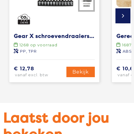
Gear X schroevendraaierset
1268
op voorraad
1687
PP, TPR
ABS, I
€ 12,78
€ 10,6
Bekijk
vanaf excl. btw
vanaf e
Laatst door jou