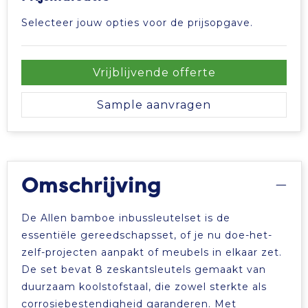
Tablettassen
Selecteer jouw opties voor de prijsopgave.
Toilettassen
Vrijblijvende offerte
Waterbestendige tassen
Sample aanvragen
Aktetassen
Trolleys
Omschrijving
De Allen bamboe inbussleutelset is de
essentiële gereedschapsset, of je nu doe-het-
zelf-projecten aanpakt of meubels in elkaar zet.
De set bevat 8 zeskantsleutels gemaakt van
duurzaam koolstofstaal, die zowel sterkte als
corrosiebestendigheid garanderen. Met