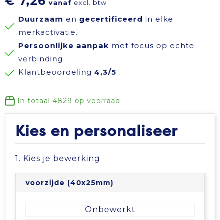
€ 7,26
vanaf
excl. btw
Reisbenodigdheden
Reflecterende polo's
Schoenen
Koeltassen en Koelboxen
Duurzaam
en
gecertificeerd
in elke
merkactivatie.
Schrijfwaren
Reflecterende vesten
Sweaters
Koffers en Trolleys
Persoonlijke aanpak
met focus op echte
verbinding
Sinterklaas
Regenkleding
T-Shirts
Laptop hoezen en tassen
Klantbeoordeling
4,3/5
Sleutelhangers en Lanyards
Schoenen
Vesten
Lunchtassen
In totaal
4829
op voorraad
Snoepgoed
Schorten en Sloven
Gilets
Matrozentassen
Kies en personaliseer
Spellen voor binnen en buiten
Sweaters
Opbergtassen
1. Kies je bewerking
Themapakketten
T-Shirts
Opvouwbare tassen
voorzijde (40x25mm)
Veiligheid, Auto en Fiets
Veiligheidssignalering en Verlichting
Papieren tassen
Onbewerkt