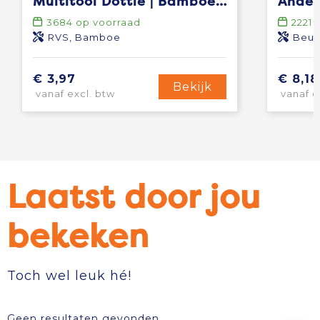
Multitool Dottie | Bamboe | 12 stuks
3684
op voorraad
2221
o
RVS, Bamboe
Beuke
€ 3,97
€ 8,18
Bekijk
vanaf excl. btw
vanaf e
Laatst door jou
bekeken
Toch wel leuk hé!
Geen resultaten gevonden.