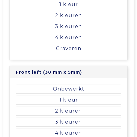
Vrije tijd en Strand
Veiligheidsvesten en Veiligheidshesjes
Picknicktassen en manden
1
2
Waterflesjes
Vesten
Promotietassen
3
Gehoorbescherming
Reistassen
4
Graveren
Reistassensets
Rugzakken
Front left (30 mm x 5mm)
Schoenentassen
Onbewerkt
Schoudertassen
1
2
Sporttassen
3
Strandtassen
4