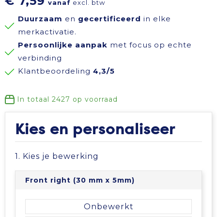
€ 7,59
vanaf
excl. btw
Reisbenodigdheden
Reflecterende polo's
Schoenen
Koeltassen en Koelboxen
Duurzaam
en
gecertificeerd
in elke
merkactivatie.
Schrijfwaren
Reflecterende vesten
Sweaters
Koffers en Trolleys
Persoonlijke aanpak
met focus op echte
verbinding
Sinterklaas
Regenkleding
T-Shirts
Laptop hoezen en tassen
Klantbeoordeling
4,3/5
Sleutelhangers en Lanyards
Schoenen
Vesten
Lunchtassen
In totaal
2427
op voorraad
Snoepgoed
Schorten en Sloven
Gilets
Matrozentassen
Kies en personaliseer
Spellen voor binnen en buiten
Sweaters
Opbergtassen
1. Kies je bewerking
Themapakketten
T-Shirts
Opvouwbare tassen
Front right (30 mm x 5mm)
Veiligheid, Auto en Fiets
Veiligheidssignalering en Verlichting
Papieren tassen
Onbewerkt