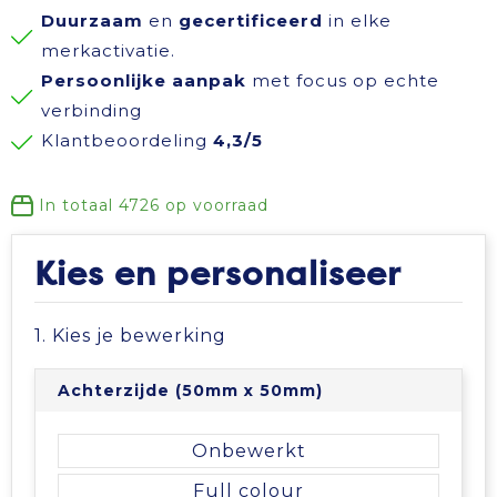
Duurzaam
en
gecertificeerd
in elke
Reisbenodigdheden
Reflecterende polo's
Schoenen
Koeltassen en Koelboxen
merkactivatie.
Persoonlijke aanpak
met focus op echte
Schrijfwaren
Reflecterende vesten
Sweaters
Koffers en Trolleys
verbinding
Klantbeoordeling
4,3/5
Sinterklaas
Regenkleding
T-Shirts
Laptop hoezen en tassen
In totaal
4726
op voorraad
Sleutelhangers en Lanyards
Schoenen
Vesten
Lunchtassen
Kies en personaliseer
Snoepgoed
Schorten en Sloven
Gilets
Matrozentassen
Spellen voor binnen en buiten
Sweaters
Opbergtassen
1. Kies je bewerking
Themapakketten
T-Shirts
Opvouwbare tassen
Achterzijde (50mm x 50mm)
Veiligheid, Auto en Fiets
Veiligheidssignalering en Verlichting
Papieren tassen
Onbewerkt
Full colour