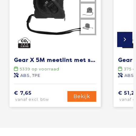
Gear X 5M meetlint met snel/langzaam retract
5339
op voorraad
375
o
ABS, TPE
ABS,
€ 7,65
€ 51,2
Bekijk
vanaf excl. btw
vanaf e