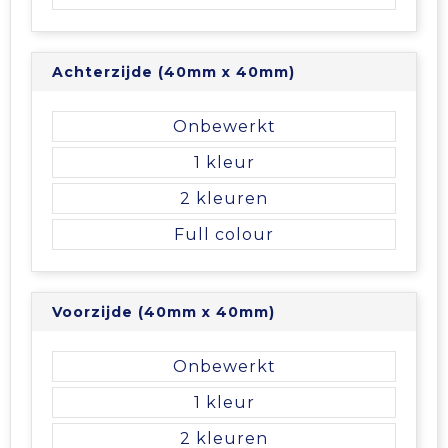
Vrije tijd en Strand
Veiligheidsvesten en Veiligheidshesjes
Picknicktassen en manden
Waterflesjes
Vesten
Promotietassen
Achterzijde (40mm x 40mm)
Gehoorbescherming
Reistassen
Onbewerkt
Reistassensets
1
2
Rugzakken
Full colour
Schoenentassen
Voorzijde (40mm x 40mm)
Schoudertassen
Onbewerkt
Sporttassen
1
Strandtassen
2