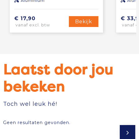
Aluminium
Alum
€ 17,90
€ 33,
Bekijk
vanaf excl. btw
vanaf e
Laatst door jou
bekeken
Toch wel leuk hé!
Geen resultaten gevonden.