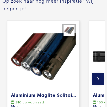
Op zoek naar nog meer inspiratie? Wij
helpen je!
Aluminium Maglite Solitaire zaklamp
810
op voorraad
160
o