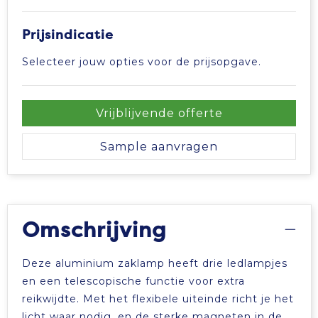
Tablettassen
Prijsindicatie
Toilettassen
Selecteer jouw opties voor de prijsopgave.
Waterbestendige tassen
Vrijblijvende offerte
Aktetassen
Sample aanvragen
Trolleys
Omschrijving
Deze aluminium zaklamp heeft drie ledlampjes
en een telescopische functie voor extra
reikwijdte. Met het flexibele uiteinde richt je het
licht waar nodig, en de sterke magneten in de