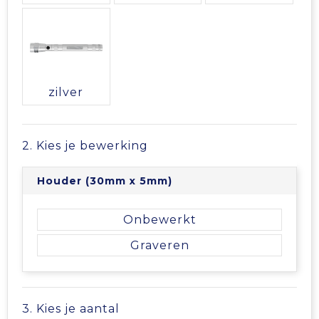
Vrije tijd en Strand
Veiligheidsvesten en Veiligheidshesjes
Picknicktassen en manden
Waterflesjes
Vesten
Promotietassen
Gehoorbescherming
Reistassen
zilver
Reistassensets
2. Kies je bewerking
Rugzakken
Houder (30mm x 5mm)
Schoenentassen
Onbewerkt
Schoudertassen
Graveren
Sporttassen
Strandtassen
3. Kies je aantal